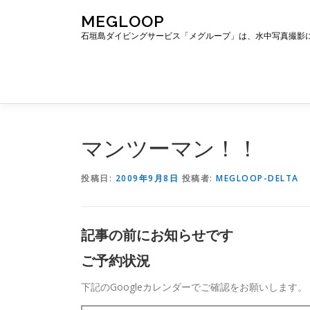
コ
MEGLOOP
ン
石垣島ダイビングサービス「メグループ」は、水中写真撮影
テ
ン
ツ
へ
ス
キ
ッ
マンツーマン！！
プ
投稿日:
2009年9月8日
投稿者:
MEGLOOP-DELTA
記事の前にお知らせです
ご予約状況
下記のGoogleカレンダーでご確認をお願いします。