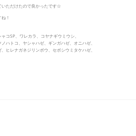
ていただけたので良かったです☆
すね！
ャコSP、ワレカラ、コヤナギウミウシ、
ツノハトコ、ヤシャハゼ、ギンガハゼ、オニハゼ、
ゼ、ヒレナガネジリンボウ、セボシウミタケハゼ、