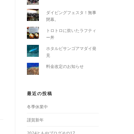
ダイビングフェスタ！無事
閉幕。
トロトロに炊いたラフティ
ー丼
ホタルビサンゴアマダイ発
見
料金改定のお知らせ
最近の投稿
冬季休業中
謹賀新年
2024ともやブログその17