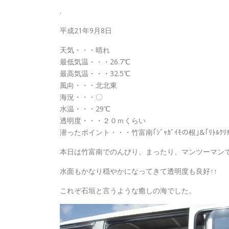
.
平成21年9月8日
天気・・・晴れ
最低気温・・・26.7℃
最高気温・・・32.5℃
風向・・・北北東
海況・・・〇
水温・・・29℃
透明度・・・２０ｍくらい
潜ったポイント・・・竹富南｢ｼﾞｬｶﾞｲﾓの根｣&｢ﾘﾄﾙｸﾘﾁｬｰ
本日は竹富南でのんびり、まったり、マンツーマン
水面もかなり穏やかになってきて透明度も良好↑↑
これぞ石垣と言うような癒しの海でした。