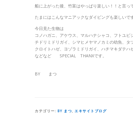
船に上がった後、竹富はやっぱり楽しい！！と言っ
たまにはこんなマニアックなダイビングも楽しいで
今日見た生物は
コノハガニ、アケウス、マルハナシャコ、フトユビシ
チドリミドリガイ、シマヒメヤマノカミの幼魚、タ
クロイトハゼ、ヨゾラミドリガイ、ハチマキダテハ
などなど SPECIAL THANXです。
BY まつ
カテゴリー:
BY まつ
,
エキサイトブログ