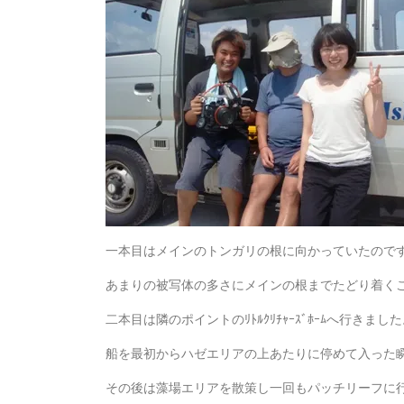
一本目はメインのトンガリの根に向かっていたので
あまりの被写体の多さにメインの根までたどり着くこ
二本目は隣のポイントのﾘﾄﾙｸﾘﾁｬｰｽﾞﾎｰﾑへ行きまし
船を最初からハゼエリアの上あたりに停めて入った
その後は藻場エリアを散策し一回もパッチリーフに