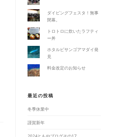
ダイビングフェスタ！無事
閉幕。
トロトロに炊いたラフティ
ー丼
ホタルビサンゴアマダイ発
見
料金改定のお知らせ
最近の投稿
冬季休業中
謹賀新年
2024ともやブログその17