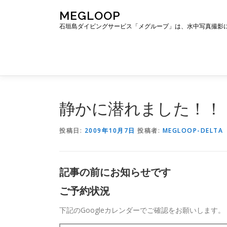
コ
MEGLOOP
ン
石垣島ダイビングサービス「メグループ」は、水中写真撮影
テ
ン
ツ
へ
ス
キ
ッ
静かに潜れました！！
プ
投稿日:
2009年10月7日
投稿者:
MEGLOOP-DELTA
記事の前にお知らせです
ご予約状況
下記のGoogleカレンダーでご確認をお願いします。