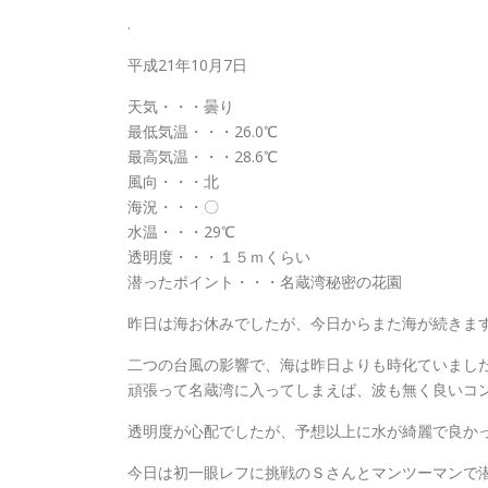
.
平成21年10月7日
天気・・・曇り
最低気温・・・26.0℃
最高気温・・・28.6℃
風向・・・北
海況・・・〇
水温・・・29℃
透明度・・・１５ｍくらい
潜ったポイント・・・名蔵湾秘密の花園
昨日は海お休みでしたが、今日からまた海が続きま
二つの台風の影響で、海は昨日よりも時化ていまし
頑張って名蔵湾に入ってしまえば、波も無く良いコ
透明度が心配でしたが、予想以上に水が綺麗で良か
今日は初一眼レフに挑戦のＳさんとマンツーマンで