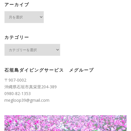
アーカイブ
ア
ー
カ
イ
ブ
カテゴリー
カ
テ
ゴ
リ
ー
石垣島ダイビングサービス メグループ
〒907-0002
沖縄県石垣市真栄里204-389
0980-82-1353
megloop39@gmail.com