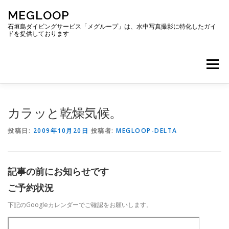
コ
MEGLOOP
ン
テ
石垣島ダイビングサービス「メグループ」は、水中写真撮影に特化したガイ
ドを提供しております
ン
ツ
へ
メニュー
ス
キ
ッ
プ
TOP
ダイビング
ダイビングボート
カラッと乾燥気候。
投稿日:
2009年10月20日
投稿者:
MEGLOOP-DELTA
ギャラリー
アクセス
ご予約・お問い合わせ
記事の前にお知らせです
ブログ
ご予約状況
下記のGoogleカレンダーでご確認をお願いします。