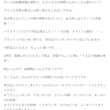
サンゴが結構綺麗な場所で、スズメダイの仲間たちがたくさん群れていて、
ワイドな写真を撮るには良い所かもしれないですね。。
ある所にはコブシメの卵が産卵されていたり、ある所にはクマノミの大家
族！！！
ハマクマノミだけで15匹は居ました！！！その他、クマノミも数匹・・・。
クマノミってせいぜい居ても、5匹位がイソギンチャクに住んでいますが、
10匹以上となると、ちょっと凄いです。。。
2本目、探索に行ったスタッフ達は、深場でちょっと怖い！？人工の漁礁を発
見！
暗かったので、結構怖かったんですって(^^)
そこではたくさんのグルクンの仲間たちが泳いでいたそうです。
本日はハマクマノミ&クマノミのコロニー・ヒラテンジクダイ・イトヒキテン
ジクダイ・
オウゴンニジギンポ・アオハチハゼ・コブシメ&卵・ナンヨウハギ・ギンガハ
ゼの幼魚・
ヨコシマクロダイの幼魚・シマオリハゼ・クロオビハゼ・ニシキツバメガイ
などなどが見られました。