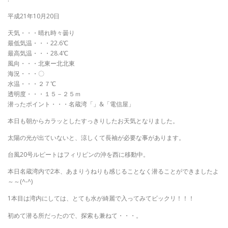
平成21年10月20日
天気・・・晴れ時々曇り
最低気温・・・22.6℃
最高気温・・・28.4℃
風向・・・北東ー北北東
海況・・・〇
水温・・・２７℃
透明度・・・１５－２５ｍ
潜ったポイント・・・名蔵湾「」&「電信屋」
本日も朝からカラッとしたすっきりしたお天気となりました。
太陽の光が出ていないと、涼しくて長袖が必要な事があります。
台風20号ルピートはフィリピンの沖を西に移動中。
本日名蔵湾内で2本、あまりうねりも感じることなく潜ることができましたよ
～～(^-^)
1本目は湾内にしては、とても水が綺麗で入ってみてビックリ！！！
初めて潜る所だったので、探索も兼ねて・・・。