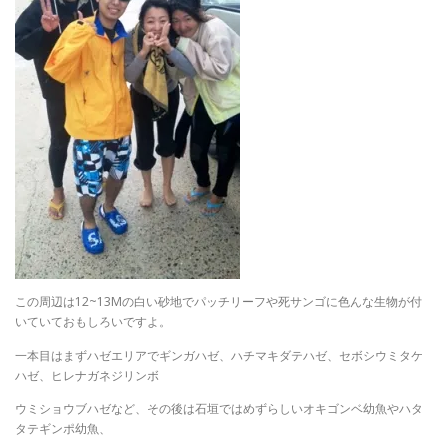
この周辺は12~13Mの白い砂地でパッチリーフや死サンゴに色んな生物が付
いていておもしろいですよ。
一本目はまずハゼエリアでギンガハゼ、ハチマキダテハゼ、セボシウミタケ
ハゼ、ヒレナガネジリンボ
ウミショウブハゼなど、その後は石垣ではめずらしいオキゴンベ幼魚やハタ
タテギンポ幼魚、