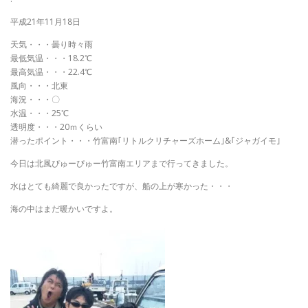
平成21年11月18日
天気・・・曇り時々雨
最低気温・・・18.2℃
最高気温・・・22.4℃
風向・・・北東
海況・・・〇
水温・・・25℃
透明度・・・20ｍくらい
潜ったポイント・・・竹富南｢リトルクリチャーズホーム｣&｢ジャガイモ｣
今日は北風ぴゅーぴゅー竹富南エリアまで行ってきました。
水はとても綺麗で良かったですが、船の上が寒かった・・・
海の中はまだ暖かいですよ。