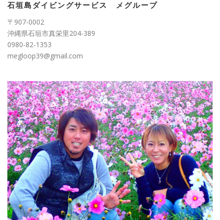
ー
石垣島ダイビングサービス メグループ
〒907-0002
沖縄県石垣市真栄里204-389
0980-82-1353
megloop39@gmail.com