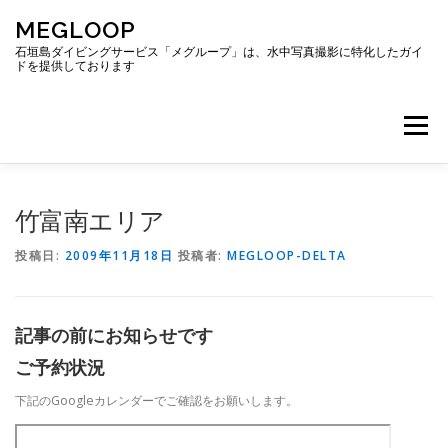
コ
MEGLOOP
ン
テ
石垣島ダイビングサービス「メグループ」は、水中写真撮影に特化したガイ
ドを提供しております
ン
ツ
へ
メニュー
ス
キ
ッ
プ
TOP
ダイビング
ダイビングボート
竹富南エリア
投稿日:
2009年11月18日
投稿者:
MEGLOOP-DELTA
ギャラリー
アクセス
ご予約・お問い合わせ
記事の前にお知らせです
ブログ
ご予約状況
下記のGoogleカレンダーでご確認をお願いします。