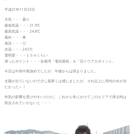
平成21年11月23日
天気・・・曇り
最低気温・・・21.9℃
最高気温・・・24.8℃
風向・・・東
海況・・・◎
水温・・・24.5℃
透明度・・・１５ｍくらい
潜ったポイント・・・名蔵湾「電信屋前」＆「旧トウアカポイント」
今日は午前中風強めでしたが、午後からは弱まりました。
太陽が出ていないので少し肌寒くは感じましたが、それ以上に湾内の水が冷
たかった～！
外気の影響を受けやすいだけに、これから冬にかけてこのエリアで潜る時は
気合入れていかないと・・・