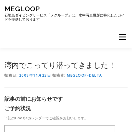
コ
MEGLOOP
ン
テ
石垣島ダイビングサービス「メグループ」は、水中写真撮影に特化したガイ
ドを提供しております
ン
ツ
へ
メニュー
ス
キ
ッ
プ
TOP
ダイビング
ダイビングボート
湾内でこってり潜ってきました！
投稿日:
2009年11月23日
投稿者:
MEGLOOP-DELTA
ギャラリー
アクセス
ご予約・お問い合わせ
記事の前にお知らせです
ブログ
ご予約状況
下記のGoogleカレンダーでご確認をお願いします。