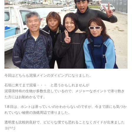
今回はどちらも泥場メインのダイビングになりました。
石垣に来てまで泥場・・・ と思うかもしれませんが
泥環境特有の生物が多数生息しているので、メジャーなポイントで潜り飽き
た方にはお勧めかもです。
1本目は、ホントは潜っていいのかわからないのですが、今まで誰にも気づか
れていない秘密の漁礁周辺で潜りました。
透明度も比較的良好で、ビビりな僕でも恐れることなくガイドが出来ました
ヨ(^^;)