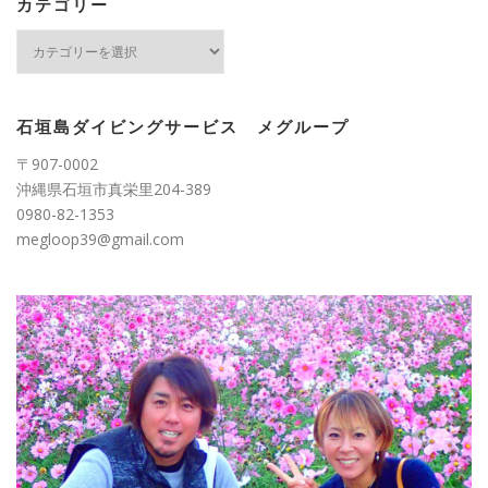
ブ
カテゴリー
カ
テ
ゴ
リ
ー
石垣島ダイビングサービス メグループ
〒907-0002
沖縄県石垣市真栄里204-389
0980-82-1353
megloop39@gmail.com