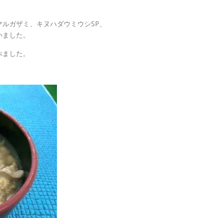
ルガザミ、キヌハダウミウシSP、
いました。
べました。