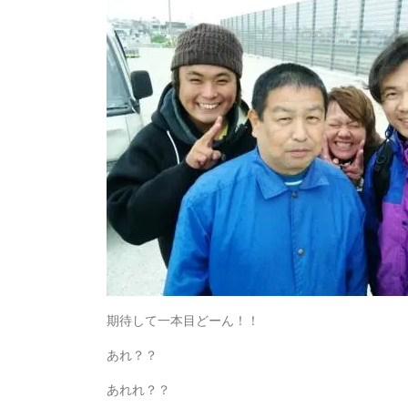
期待して一本目どーん！！
あれ？？
あれれ？？