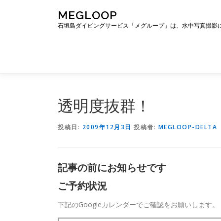
コ
MEGLOOP
ン
石垣島ダイビングサービス「メグループ」は、水中写真撮影
テ
ン
ツ
へ
ス
キ
ッ
透明度抜群！
プ
投稿日:
2009年12月3日
投稿者:
MEGLOOP-DELTA
記事の前にお知らせです
ご予約状況
下記のGoogleカレンダーでご確認をお願いします。