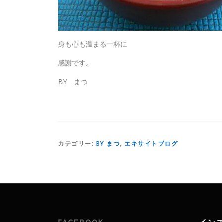
身も心も温まる一杯に
感謝です。
BY まつ
カテゴリー:
BY まつ
,
エキサイトブログ