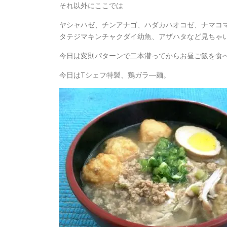
それ以外にここでは
ヤシャハゼ、チンアナゴ、ハダカハオコゼ、ナマコマ
タテジマキンチャクダイ幼魚、アザハタなど見ちゃ
今日は変則パターンで二本潜ってからお昼ご飯を食
今日はTシェフ特製、鶏ガラ―麺。