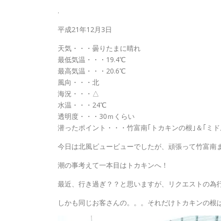
.
平成21年12月3日
天気・・・曇りたまに晴れ
最低気温・・・19.4℃
最高気温・・・20.6℃
風向・・・北
海況・・・△
水温・・・24℃
透明度・・・30ｍくらい
潜ったポイント・・・竹富南｢トカキンの根｣＆｢ミド
今日は北風ビュービューでしたが、頑張って竹富南
潮の事考えて一本目はトカキンへ！
最近、行き過ぎ？？と思いますが、リクエストの為
しかも同じお客さんの。。。それだけトカキンの根