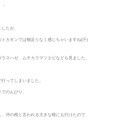
・・
ましたが、
トカキンでは物足りなく感じちゃいますね(汗)
ガラスハゼ、ムチカラマツエビなども見ました。
で行ってしまいました。
リでのんびり、
し、沖の根と言われる大きな根にも行けたので