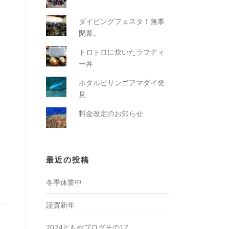
ダイビングフェスタ！無事
閉幕。
トロトロに炊いたラフティ
ー丼
ホタルビサンゴアマダイ発
見
料金改定のお知らせ
最近の投稿
冬季休業中
謹賀新年
2024ともやブログその17