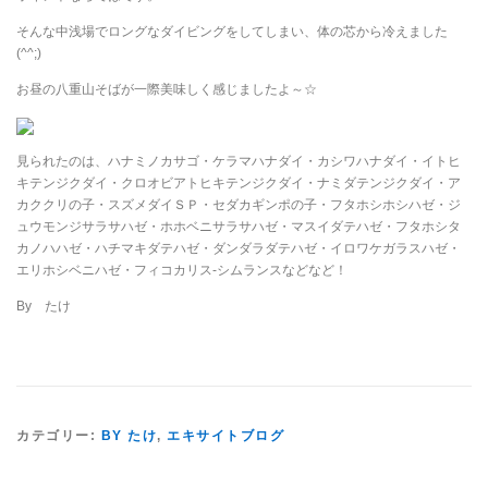
そんな中浅場でロングなダイビングをしてしまい、体の芯から冷えました
(^^;)
お昼の八重山そばが一際美味しく感じましたよ～☆
見られたのは、ハナミノカサゴ・ケラマハナダイ・カシワハナダイ・イトヒ
キテンジクダイ・クロオビアトヒキテンジクダイ・ナミダテンジクダイ・ア
カククリの子・スズメダイＳＰ・セダカギンポの子・フタホシホシハゼ・ジ
ュウモンジサラサハゼ・ホホベニサラサハゼ・マスイダテハゼ・フタホシタ
カノハハゼ・ハチマキダテハゼ・ダンダラダテハゼ・イロワケガラスハゼ・
エリホシベニハゼ・フィコカリス-シムランスなどなど！
By たけ
カテゴリー:
BY たけ
,
エキサイトブログ