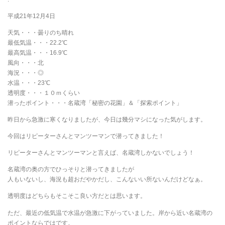
平成21年12月4日
天気・・・曇りのち晴れ
最低気温・・・22.2℃
最高気温・・・16.9℃
風向・・・北
海況・・・◎
水温・・・23℃
透明度・・・１０ｍくらい
潜ったポイント・・・名蔵湾「秘密の花園」＆「探索ポイント」
昨日から急激に寒くなりましたが、今日は幾分マシになった気がします。
今回はリピーターさんとマンツーマンで潜ってきました！
リピーターさんとマンツーマンと言えば、名蔵湾しかないでしょう！
名蔵湾の奥の方でひっそりと潜ってきましたが
人もいないし、海況も超おだやかだし、こんないい所ないんだけどなぁ。
透明度はどちらもそこそこ良い方だとは思います。
ただ、最近の低気温で水温が急激に下がっていました。岸から近い名蔵湾の
ポイントならではです。