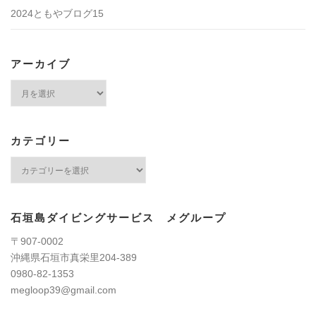
2024ともやブログ15
アーカイブ
ア
ー
カ
イ
カテゴリー
ブ
カ
テ
ゴ
リ
石垣島ダイビングサービス メグループ
ー
〒907-0002
沖縄県石垣市真栄里204-389
0980-82-1353
megloop39@gmail.com