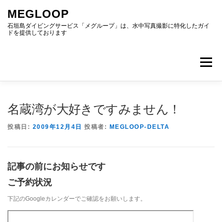
コ
MEGLOOP
ン
テ
石垣島ダイビングサービス「メグループ」は、水中写真撮影に特化したガイ
ドを提供しております
ン
ツ
へ
メニュー
ス
キ
ッ
プ
TOP
ダイビング
ダイビングボート
ギャラリー
名蔵湾が大好きですみません！
投稿日:
2009年12月4日
投稿者:
MEGLOOP-DELTA
アクセス
ご予約・お問い合わせ
ブログ
記事の前にお知らせです
ご予約状況
下記のGoogleカレンダーでご確認をお願いします。