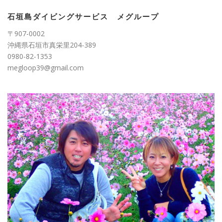
リ
ー
石垣島ダイビングサービス メグループ
〒907-0002
沖縄県石垣市真栄里204-389
0980-82-1353
megloop39@gmail.com