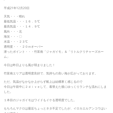
平成21年12月20日
天気・・・晴れ
最低気温・・・１６．５℃
最高気温・・・１４．９℃
風向・・・北
海況・・・〇
水温・・・２３℃
透明度・・・２０ｍオーバー
潜ったポイント・・・竹富南「ジャガイモ」＆「リトルクリチャーズホー
ム」
今日は昨日よりも風が弱まりました！
竹富南エリアは透明度良好で、気持ちの良い海が広がっております。
ただ、気温がなかなか上がらず船上は結構寒く感じるので
今日は午前中に２ｄｉｖｅして、着替えた後にゆっくりランチな流れにしま
した。
１本目のジャガイモはワイドもイケる透明度でした。
もちろんマクロは最近ちょっとネタ不足でしたが、イロカエルアンコウはい