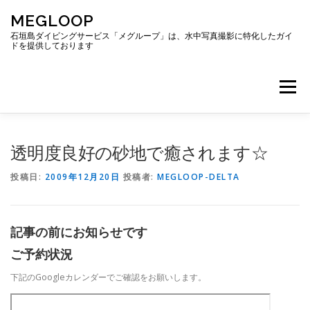
コ
MEGLOOP
ン
テ
石垣島ダイビングサービス「メグループ」は、水中写真撮影に特化したガイ
ドを提供しております
ン
ツ
へ
メニュー
ス
キ
ッ
プ
TOP
ダイビング
ダイビングボート
透明度良好の砂地で癒されます☆
投稿日:
2009年12月20日
投稿者:
MEGLOOP-DELTA
ギャラリー
アクセス
ご予約・お問い合わせ
記事の前にお知らせです
ブログ
ご予約状況
下記のGoogleカレンダーでご確認をお願いします。