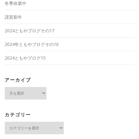
冬季休業中
謹賀新年
2024ともやブログその17
2024年ともやブログその16
2024ともやブログ15
アーカイブ
ア
ー
カ
イ
ブ
カテゴリー
カ
テ
ゴ