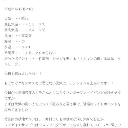
平成21年12月23日
天気・・・晴れ
最低気温・・・１６．７℃
最高気温・・・２４．２℃
風向・・・東南東
海況・・・◎
水温・・・２２℃
透明度・・・１５～２０ｍくらい
潜ったポイント・・・竹富南「ジャガイモ」＆「トカキンの根」＆浜島「イ
ンリーフ」
今日も晴れましたヨ～！
もうすぐクリスマスとは思えない天気に、テンションも上がります！！
今日から長期滞在のカモさんとしばらくマンツーマンダイビングが続きそう
ですが
まずは天気の良いうちにワイド撮ろうと言う事で、近場のワイドポイントを
攻めてきました！
竹富南の砂地エリアは、一昨日よりもやや水が濁り気味でしたが
ジャガイモサンゴにはヨスジフエダイがごっちゃり群れていて、いい感じで