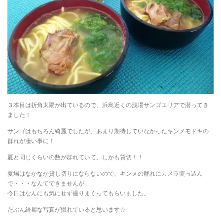
３本目は折角太陽が出ているので、浜島近くの浅場サンゴエリアで潜ってき
ました！
サンゴはもちろん綺麗でしたが、あまり期待していなかったキンメモドキの
群れが凄い事に！
夏と同じくらいの数が群れていて、しかも貸切！！
夏場はなかなか貸し切りにならないので、キンメの群れにカメラ突っ込ん
で・・・なんてできませんが
今日はなんにも気にせず撮りまくってもらいました。
たぶん綺麗な写真が撮れていると思います☆