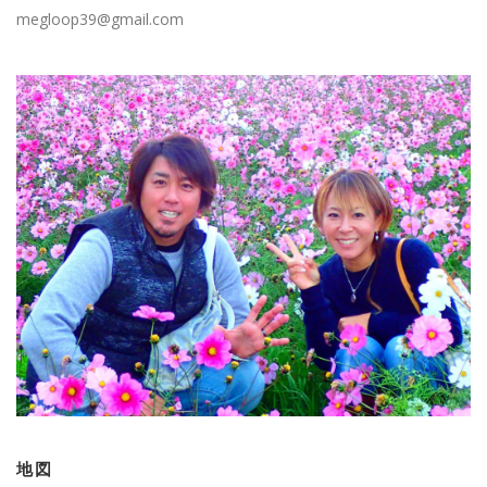
megloop39@gmail.com
地図