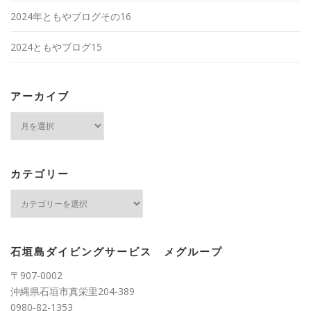
2024年ともやブログその16
2024ともやブログ15
アーカイブ
ア
ー
カ
イ
ブ
カテゴリー
カ
テ
ゴ
リ
ー
石垣島ダイビングサービス メグループ
〒907-0002
沖縄県石垣市真栄里204-389
0980-82-1353