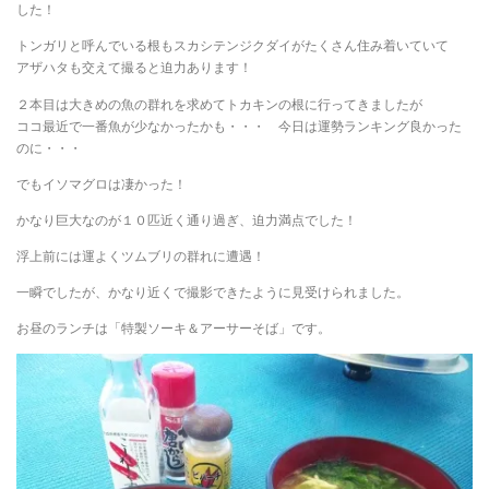
した！
トンガリと呼んでいる根もスカシテンジクダイがたくさん住み着いていて
アザハタも交えて撮ると迫力あります！
２本目は大きめの魚の群れを求めてトカキンの根に行ってきましたが
ココ最近で一番魚が少なかったかも・・・ 今日は運勢ランキング良かった
のに・・・
でもイソマグロは凄かった！
かなり巨大なのが１０匹近く通り過ぎ、迫力満点でした！
浮上前には運よくツムブリの群れに遭遇！
一瞬でしたが、かなり近くで撮影できたように見受けられました。
お昼のランチは「特製ソーキ＆アーサーそば」です。