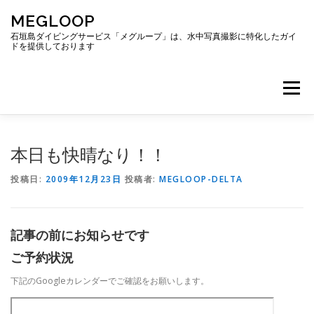
コ
MEGLOOP
ン
テ
石垣島ダイビングサービス「メグループ」は、水中写真撮影に特化したガイ
ドを提供しております
ン
ツ
へ
メニュー
ス
キ
ッ
プ
TOP
ダイビング
ダイビングボート
本日も快晴なり！！
投稿日:
2009年12月23日
投稿者:
MEGLOOP-DELTA
ギャラリー
アクセス
ご予約・お問い合わせ
記事の前にお知らせです
ブログ
ご予約状況
下記のGoogleカレンダーでご確認をお願いします。