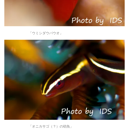
「ウミシダウバウオ」
「オニカサゴ（？）の幼魚」