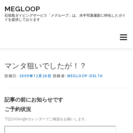
コ
MEGLOOP
ン
テ
石垣島ダイビングサービス「メグループ」は、水中写真撮影に特化したガイ
ドを提供しております
ン
ツ
へ
メニュー
ス
キ
ッ
プ
TOP
ダイビング
ダイビングボート
マンタ狙いでしたが！？
投稿日:
2009年12月26日
投稿者:
MEGLOOP-DELTA
ギャラリー
アクセス
ご予約・お問い合わせ
記事の前にお知らせです
ブログ
ご予約状況
下記のGoogleカレンダーでご確認をお願いします。