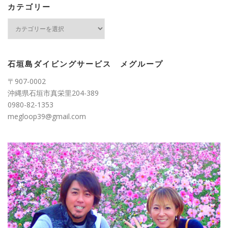
ブ
カテゴリー
カ
テ
ゴ
リ
ー
石垣島ダイビングサービス メグループ
〒907-0002
沖縄県石垣市真栄里204-389
0980-82-1353
megloop39@gmail.com