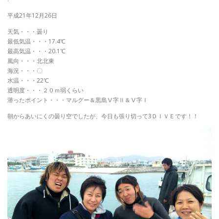
平成21年12月26日
天気・・・曇り
最低気温・・・17.4℃
最高気温・・・20.1℃
風向・・・北北東
海況・・・〇
水温・・・22℃
透明度・・・２０ｍ弱くらい
潜ったポイント・・・マルグー＆黒島Ⅴ字Ⅱ＆Ⅴ字Ⅰ
朝からあいにくの曇り空でしたが、今日も張り切って3ＤＩＶＥです！！