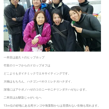
一本目は超久々のヒップホップ
竹富のリーフからのドロップオフは
どこよりもダイナミックでエキサイティングです。
大物はもちろん、ハナゴンベやスミレナガハナダイ、
深場にはアケボノハゼのコロニーやニチリンダテハゼもいます。
二本目はお馴染じゃがいもへ
13ｍ位の砂地にある死サンゴや海藻類からは見慣れない生物も現れます。