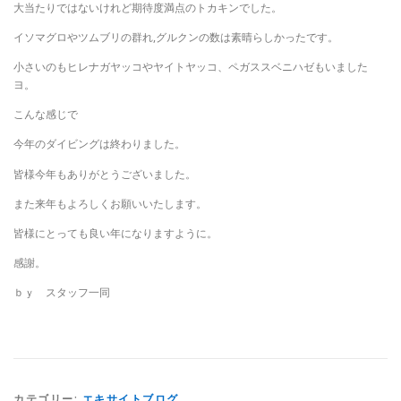
大当たりではないけれど期待度満点のトカキンでした。
イソマグロやツムブリの群れ,グルクンの数は素晴らしかったです。
小さいのもヒレナガヤッコやヤイトヤッコ、ペガススベニハゼもいました
ヨ。
こんな感じで
今年のダイビングは終わりました。
皆様今年もありがとうございました。
また来年もよろしくお願いいたします。
皆様にとっても良い年になりますように。
感謝。
ｂｙ スタッフ一同
カテゴリー:
エキサイトブログ