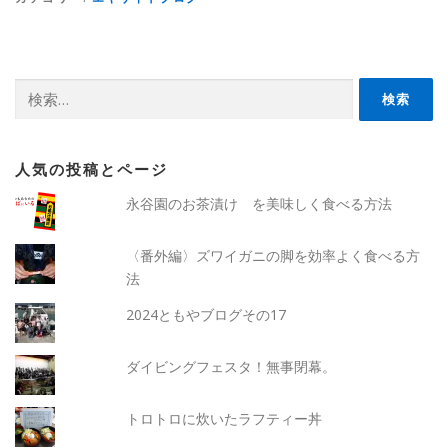
検
索:
人気の投稿とページ
永谷園のお茶漬け を美味しく食べる方法
〈番外編〉ズワイガニの脚を効率よく食べる方
法
2024ともやブログその17
ダイビングフェスタ！無事閉幕。
トロトロに炊いたラフティー丼