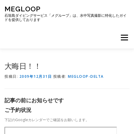
コ
MEGLOOP
ン
テ
石垣島ダイビングサービス「メグループ」は、水中写真撮影に特化したガイ
ドを提供しております
ン
ツ
へ
メニュー
ス
キ
ッ
プ
TOP
ダイビング
ダイビングボート
大晦日！！
投稿日:
2009年12月31日
投稿者:
MEGLOOP-DELTA
ギャラリー
アクセス
ご予約・お問い合わせ
記事の前にお知らせです
ブログ
ご予約状況
下記のGoogleカレンダーでご確認をお願いします。