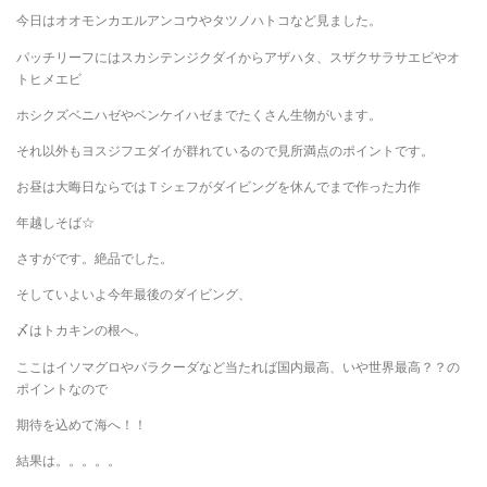
今日はオオモンカエルアンコウやタツノハトコなど見ました。
パッチリーフにはスカシテンジクダイからアザハタ、スザクサラサエビやオ
トヒメエビ
ホシクズベニハゼやベンケイハゼまでたくさん生物がいます。
それ以外もヨスジフエダイが群れているので見所満点のポイントです。
お昼は大晦日ならではＴシェフがダイビングを休んでまで作った力作
年越しそば☆
さすがです。絶品でした。
そしていよいよ今年最後のダイビング、
〆はトカキンの根へ。
ここはイソマグロやバラクーダなど当たれば国内最高、いや世界最高？？の
ポイントなので
期待を込めて海へ！！
結果は。。。。。