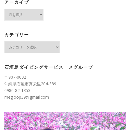
アーカイブ
ア
ー
カ
イ
ブ
カテゴリー
カ
テ
ゴ
リ
ー
石垣島ダイビングサービス メグループ
〒907-0002
沖縄県石垣市真栄里204-389
0980-82-1353
megloop39@gmail.com