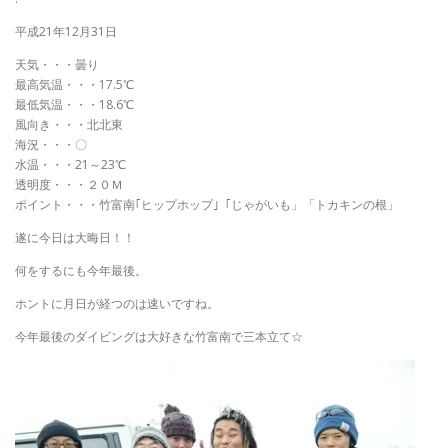
平成21年12月31日
天気・・・曇り
最高気温・・・17.5℃
最低気温・・・18.6℃
風向き・・・北北東
海況・・・〇
水温・・・21～23℃
透明度・・・２０Ｍ
ポイント・・・竹富南｢ヒップホップ｣「じゃがいも」「トカキンの根」
遂に今日は大晦日！！
何をするにも今年最後。
ホントに月日が経つのは速いですね。
今年最後のダイビングは大好きな竹富南で三本立て☆