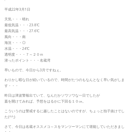
平成22年3月1日
天気・・・晴れ
最低気温・・・23.8℃
最高気温・・・27.6℃
風向・・・南
海況・・・◎
水温・・・24℃
透明度・・・７～２０ｍ
潜ったポイント・・・名蔵湾
早いもので、今日から3月ですねぇ。
わりかし暇な日が続いているので、時間がたつのもなんとなく早い気がしま
す・・・
昨日は津波警報出ていて、なんだかソワソワな一日でしたが
蓋を開けてみれば、予想をはるかに下回る１０㎝。
こういうのは警戒するに越したことはないのですが、ちょっと拍子抜けでし
た(^^;)
さて、今日は名蔵オススメコ～スをマンツーマンにて堪能していただきまし