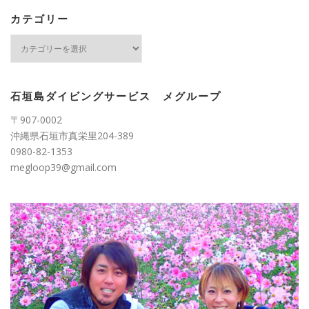
イ
ブ
カテゴリー
カ
テ
ゴ
リ
ー
石垣島ダイビングサービス メグループ
〒907-0002
沖縄県石垣市真栄里204-389
0980-82-1353
megloop39@gmail.com