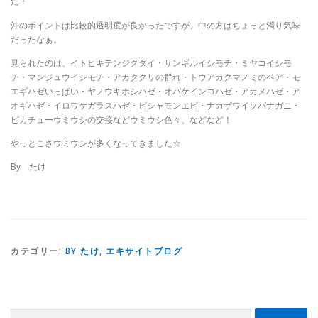
た！
沖のポイントは比較的透明度が良かったですが、中の方はちょっと濁り気味
だったなぁ。
見られたのは、イトヒキテンジクダイ・サンギルイシモチ・ミヤコイシモ
チ・マンジュウイシモチ・アカククリの群れ・トウアカクマノミのペア・モ
エギハゼいっぱい・ヤノウキホシハゼ・オバケインコハゼ・アカメハゼ・ア
オギハゼ・イロワケガラスハゼ・ビシャモンエビ・ナカザワイソバナガニ・
ピカチューウミウシの交接などウミウシ色々、などなど！
やっとこさウミウシが多くなってきました☆
By たけ
カテゴリー:
BY たけ
,
エキサイトブログ
検