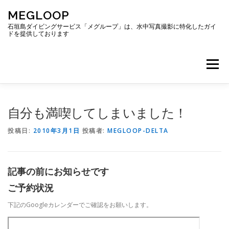
コ
MEGLOOP
ン
テ
石垣島ダイビングサービス「メグループ」は、水中写真撮影に特化したガイ
ドを提供しております
ン
ツ
へ
メニュー
ス
キ
ッ
プ
TOP
ダイビング
ダイビングボート
自分も満喫してしまいました！
投稿日:
2010年3月1日
投稿者:
MEGLOOP-DELTA
ギャラリー
アクセス
ご予約・お問い合わせ
記事の前にお知らせです
ブログ
ご予約状況
下記のGoogleカレンダーでご確認をお願いします。