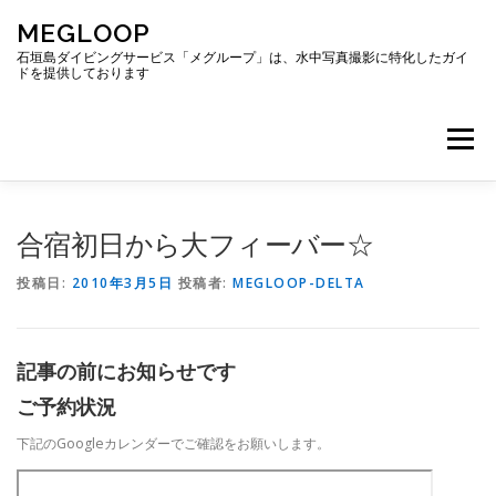
コ
MEGLOOP
ン
テ
石垣島ダイビングサービス「メグループ」は、水中写真撮影に特化したガイ
ドを提供しております
ン
ツ
へ
メニュー
ス
キ
ッ
プ
TOP
ダイビング
ダイビングボート
合宿初日から大フィーバー☆
投稿日:
2010年3月5日
投稿者:
MEGLOOP-DELTA
ギャラリー
アクセス
ご予約・お問い合わせ
記事の前にお知らせです
ブログ
ご予約状況
下記のGoogleカレンダーでご確認をお願いします。