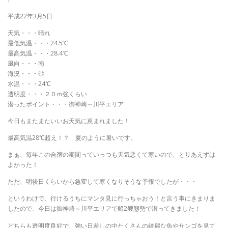
平成22年3月5日
天気・・・晴れ
最低気温・・・24.5℃
最高気温・・・28.4℃
風向・・・南
海況・・・◎
水温・・・24℃
透明度・・・２０ｍ強くらい
潜ったポイント・・・御神崎～川平エリア
今日もまたまたいいお天気に恵まれました！
最高気温28℃超え！？ 夏のように暑いです。
まぁ、毎年この合宿の期間っていっつも天気悪くて寒いので、とりあえずは
よかった！
ただ、明後日くらいから急変して寒くなりそうな予報でしたが・・・
というわけで、行けるうちにマンタ見に行っちゃおう！と言う事にきまりま
したので、今日は御神崎～川平エリアで船2艘態勢で潜ってきました！
どちらも透明度良好で、強い日差しの中たくさんの綺麗な魚やサンゴを見て