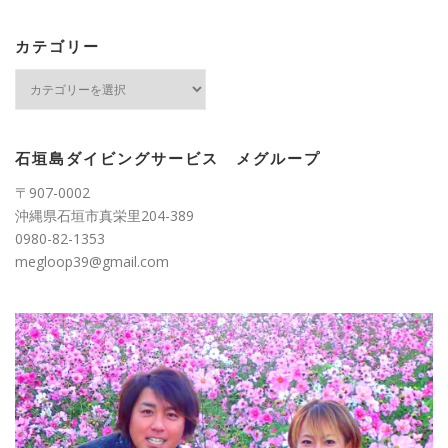
カ
イ
ブ
カテゴリー
カ
テ
ゴ
リ
ー
石垣島ダイビングサービス メグループ
〒907-0002
沖縄県石垣市真栄里204-389
0980-82-1353
megloop39@gmail.com