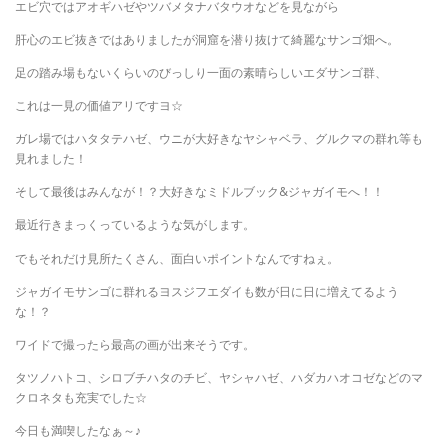
エビ穴ではアオギハゼやツバメタナバタウオなどを見ながら
肝心のエビ抜きではありましたが洞窟を潜り抜けて綺麗なサンゴ畑へ。
足の踏み場もないくらいのびっしり一面の素晴らしいエダサンゴ群、
これは一見の価値アリですヨ☆
ガレ場ではハタタテハゼ、ウニが大好きなヤシャベラ、グルクマの群れ等も
見れました！
そして最後はみんなが！？大好きなミドルブック&ジャガイモへ！！
最近行きまっくっているような気がします。
でもそれだけ見所たくさん、面白いポイントなんですねぇ。
ジャガイモサンゴに群れるヨスジフエダイも数が日に日に増えてるよう
な！？
ワイドで撮ったら最高の画が出来そうです。
タツノハトコ、シロブチハタのチビ、ヤシャハゼ、ハダカハオコゼなどのマ
クロネタも充実でした☆
今日も満喫したなぁ～♪