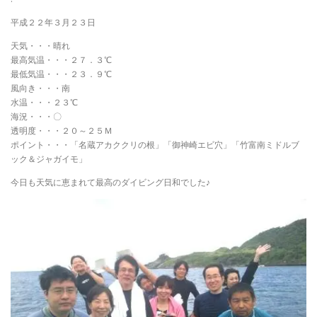
平成２２年３月２３日
天気・・・晴れ
最高気温・・・２７．３℃
最低気温・・・２３．９℃
風向き・・・南
水温・・・２３℃
海況・・・〇
透明度・・・２０～２５Ｍ
ポイント・・・「名蔵アカククリの根」「御神崎エビ穴」「竹富南ミドルブ
ック＆ジャガイモ」
今日も天気に恵まれて最高のダイビング日和でした♪