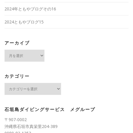
2024年ともやブログその16
2024ともやブログ15
アーカイブ
ア
ー
カ
イ
ブ
カテゴリー
カ
テ
ゴ
リ
ー
石垣島ダイビングサービス メグループ
〒907-0002
沖縄県石垣市真栄里204-389