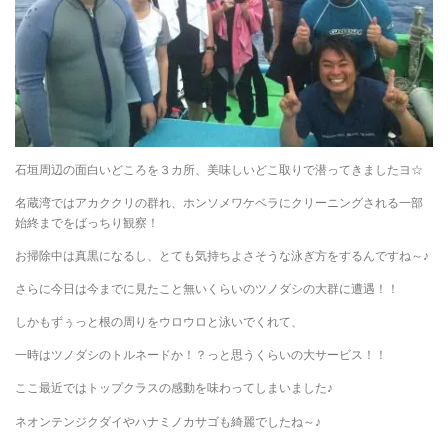
石垣周辺の面白いどころを３カ所、美味しいどこ取りで潜ってきましたヨ☆
名蔵湾ではアカククリの群れ、ホンソメワケベラにクリーニングされる一部
始終までをばっちり観察！
お掃除中は真黒になるし、とても気持ちよさそうな泳ぎ方をするんですね～♪
さらに今日は今までに見たこと無いくらいのツノダシの大群に遭遇！！
しかもずぅっと根の周りをウロウロと泳いでくれて、
一時はツノダシのトルネードか！？っと思うくらいの大サービス！！
ここ最近ではトップクラスの感動を味わってしまいました♪
ネオンテンジクダイやハナミノカサゴも綺麗でしたね～♪