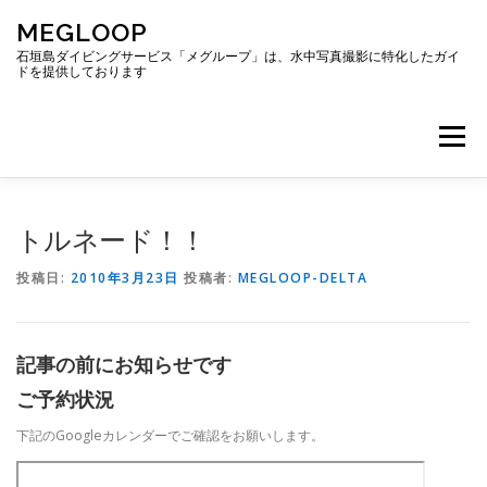
コ
MEGLOOP
ン
テ
石垣島ダイビングサービス「メグループ」は、水中写真撮影に特化したガイ
ドを提供しております
ン
ツ
へ
メニュー
ス
キ
ッ
プ
TOP
ダイビング
ダイビングボート
トルネード！！
投稿日:
2010年3月23日
投稿者:
MEGLOOP-DELTA
ギャラリー
アクセス
ご予約・お問い合わせ
記事の前にお知らせです
ブログ
ご予約状況
下記のGoogleカレンダーでご確認をお願いします。