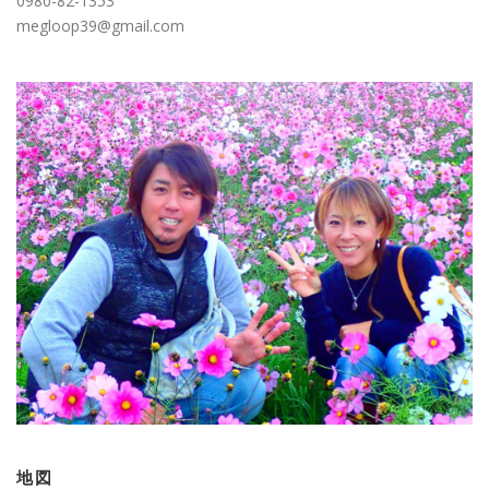
0980-82-1353
megloop39@gmail.com
地図