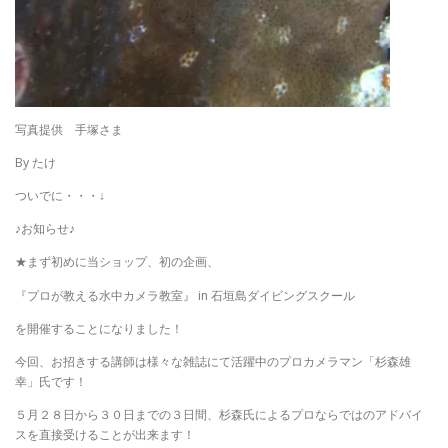
写真提供 手塚さま
By たけ
ついでに・・・↓
♪お知らせ♪
★まず初めに当ショップ、初の企画、
『プロが教える水中カメラ教室』 in 石垣島ダイビングスクール
を開催することになりました！
今回、お招きする講師は様々な雑誌にて活躍中のプロカメラマン「杉森雄
幸」氏です！
５月２８日から３０日までの３日間、杉森氏によるプロならではのアドバイ
スを直接受けることが出来ます！