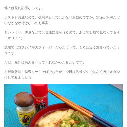
他では見た記憶ないです。
ホストも綺麗なので、被写体としてはかなりお勧めですが、水深が水深だけ
になかなか行けないのも事実。
というより、伊豆などでは普通に見られるので、あえて石垣で見なくてもイ
イか（＾＾;）
浅場ではコブシメが大フィーバーだったようで、１０匹近く集まっていたよ
うです。
ただ、産卵はあんまりしてくれなかったみたいです。
お昼御飯は、特製ソーキそばでしたが、今日は豚骨ダシではなくカツオダシ
にしてみました☆