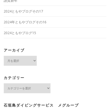
謹賀新年
2024ともやブログその17
2024年ともやブログその16
2024ともやブログ15
アーカイブ
ア
ー
カ
イ
ブ
カテゴリー
カ
テ
ゴ
リ
ー
石垣島ダイビングサービス メグループ