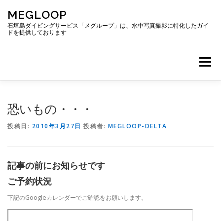
コ
MEGLOOP
ン
テ
石垣島ダイビングサービス「メグループ」は、水中写真撮影に特化したガイ
ドを提供しております
ン
ツ
へ
メニュー
ス
キ
ッ
プ
TOP
ダイビング
ダイビングボート
恐いもの・・・
投稿日:
2010年3月27日
投稿者:
MEGLOOP-DELTA
ギャラリー
アクセス
ご予約・お問い合わせ
記事の前にお知らせです
ブログ
ご予約状況
下記のGoogleカレンダーでご確認をお願いします。