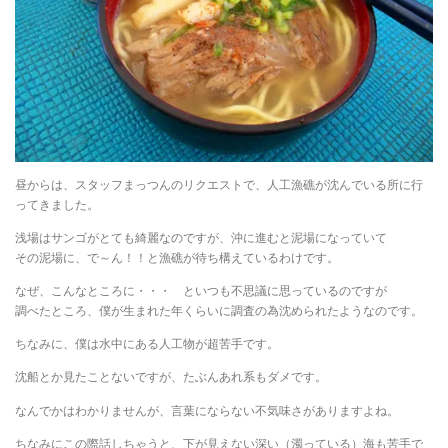
昼からは、スタッフまっつんのリクエストで、人工漁礁が沈んでいる所に行
ってきました。
浅場はサンゴがとても綺麗なのですが、沖に進むと泥場になっていて
その泥場に、で～ん！！と漁礁が待ち構えているわけです。
なぜ、こんなところに・・・ といつも不思議に思っているのですが
調べたところ、僕が生まれた年くらいに調査の為沈められたようなのです。
ちなみに、僕は水中にある人工物が超苦手です。
沈船とか見たことないですが、たぶんあれ系もダメです。
なんでかはわかりませんが、言葉にならない不気味さがありますよね。
ちなみにこの際話しちゃうと、下が見えない深い（濁っている）海も苦手で