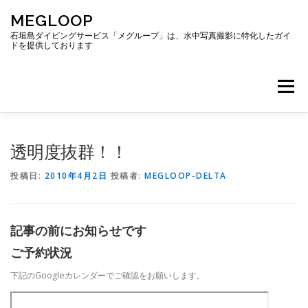
コ
MEGLOOP
ン
テ
石垣島ダイビングサービス「メグループ」は、水中写真撮影に特化したガイ
ドを提供しております
ン
ツ
へ
メニュー
ス
キ
ッ
プ
TOP
ダイビング
ダイビングボート
透明度抜群！！
投稿日:
2010年4月2日
投稿者:
MEGLOOP-DELTA
ギャラリー
アクセス
ご予約・お問い合わせ
記事の前にお知らせです
ブログ
ご予約状況
下記のGoogleカレンダーでご確認をお願いします。