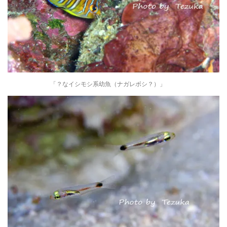
「？なイシモシ系幼魚（ナガレボシ？）」