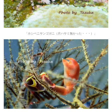
「ホシベニサンゴガニ（片ハサミ無かった・・・）」