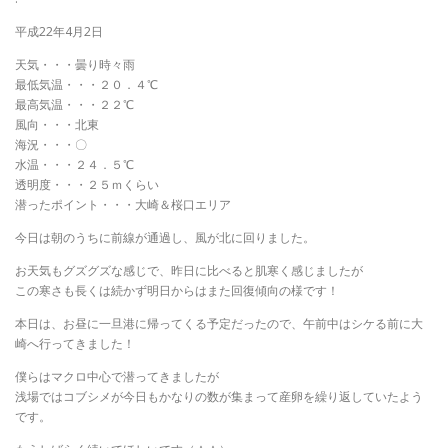
平成22年4月2日
天気・・・曇り時々雨
最低気温・・・２０．４℃
最高気温・・・２２℃
風向・・・北東
海況・・・〇
水温・・・２４．５℃
透明度・・・２５ｍくらい
潜ったポイント・・・大崎＆桜口エリア
今日は朝のうちに前線が通過し、風が北に回りました。
お天気もグズグズな感じで、昨日に比べると肌寒く感じましたが
この寒さも長くは続かず明日からはまた回復傾向の様です！
本日は、お昼に一旦港に帰ってくる予定だったので、午前中はシケる前に大
崎へ行ってきました！
僕らはマクロ中心で潜ってきましたが
浅場ではコブシメが今日もかなりの数が集まって産卵を繰り返していたよう
です。