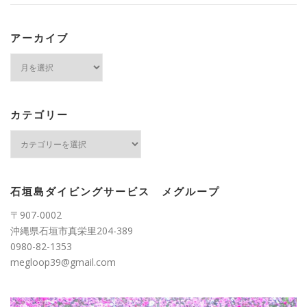
アーカイブ
ア
ー
カ
イ
ブ
カテゴリー
カ
テ
ゴ
リ
ー
石垣島ダイビングサービス メグループ
〒907-0002
沖縄県石垣市真栄里204-389
0980-82-1353
megloop39@gmail.com