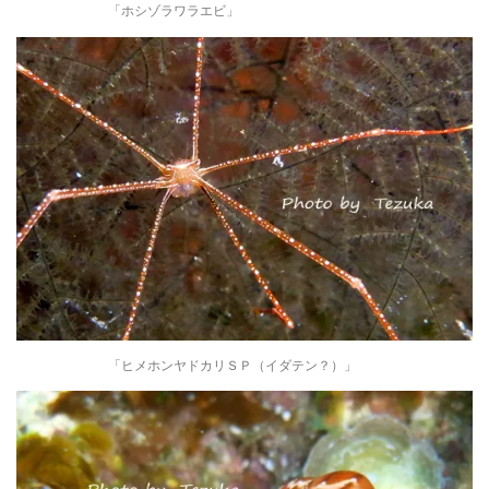
「ホシゾラワラエビ」
「ヒメホンヤドカリＳＰ（イダテン？）」