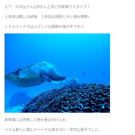
さて、今日はそんなNさんと共に竹富南で２ダイブ！
１本目は癒しの砂地、２本目は地形とガレ場を満喫♪
ミドルブックではコブシメの産卵が進行中です☆
産卵場には所狭しと卵が産み付けられ、
メスも新たに産むスペースを探すのに一苦労な様子でした。