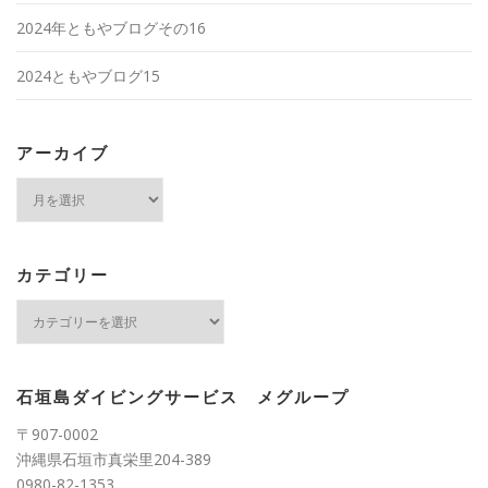
2024年ともやブログその16
2024ともやブログ15
アーカイブ
ア
ー
カ
イ
ブ
カテゴリー
カ
テ
ゴ
リ
ー
石垣島ダイビングサービス メグループ
〒907-0002
沖縄県石垣市真栄里204-389
0980-82-1353