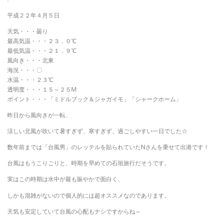
平成２２年４月５日
天気・・・曇り
最高気温・・・２３．０℃
最低気温・・・２１．９℃
風向き・・・北東
海況・・・〇
水温・・・２３℃
透明度・・・１５～２５M
ポイント・・・「ミドルブック＆ジャガイモ」「シャークホーム」
昨日から風向きが一転、
涼しい北風が吹いて暑すぎず、寒すぎず、過ごしやすい一日でした☆
数年前までは「台風男」のレッテルを貼られていたNさんを乗せて出港です！
台風はもうこりごりと、時期を早めての石垣旅行だそうです。
実はこの時期は水中が最も賑やかで面白く、
しかも混雑がないので個人的には超オススメなのであります。
天気も安定していて台風の心配もナシですからね～