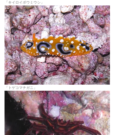
「キイロイボウミウシ」
「トゲコマチガニ」