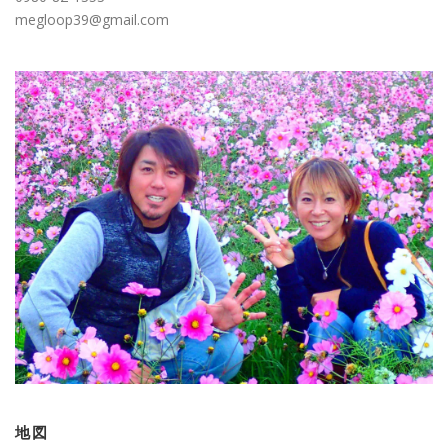
megloop39@gmail.com
地図