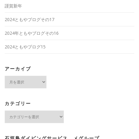
謹賀新年
2024ともやブログその17
2024年ともやブログその16
2024ともやブログ15
アーカイブ
ア
ー
カ
イ
ブ
カテゴリー
カ
テ
ゴ
リ
ー
石垣島ダイビングサービス メグループ