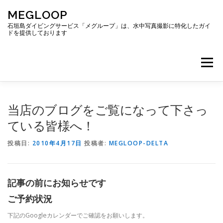
コ
MEGLOOP
ン
テ
石垣島ダイビングサービス「メグループ」は、水中写真撮影に特化したガイ
ドを提供しております
ン
ツ
へ
メニュー
ス
キ
ッ
プ
TOP
ダイビング
ダイビングボート
当店のブログをご覧になって下さっ
ている皆様へ！
ギャラリー
アクセス
ご予約・お問い合わせ
投稿日:
2010年4月17日
投稿者:
MEGLOOP-DELTA
ブログ
記事の前にお知らせです
ご予約状況
下記のGoogleカレンダーでご確認をお願いします。