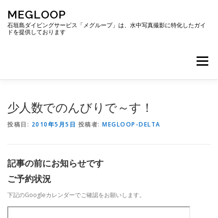
コ
MEGLOOP
ン
テ
石垣島ダイビングサービス「メグループ」は、水中写真撮影に特化したガイ
ドを提供しております
ン
ツ
へ
メニュー
ス
キ
ッ
プ
TOP
ダイビング
ダイビングボート
少人数でのんびりで～す！
投稿日:
2010年5月5日
投稿者:
MEGLOOP-DELTA
ギャラリー
アクセス
ご予約・お問い合わせ
記事の前にお知らせです
ブログ
ご予約状況
下記のGoogleカレンダーでご確認をお願いします。