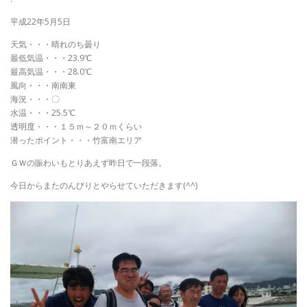
平成22年5月5日
天気・・・晴れのち曇り
最低気温・・・23.9℃
最高気温・・・28.0℃
風向・・・南南東
海況・・・〇
水温・・・25.5℃
透明度・・・１５ｍ～２０ｍくらい
潜ったポイント・・・竹富南エリア
ＧＷの賑わいもとりあえず昨日で一段落。
今日からまたのんびりとやらせていただきます(^^)