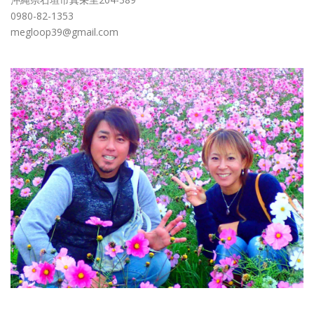
0980-82-1353
megloop39@gmail.com