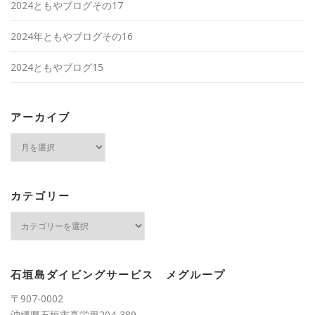
2024ともやブログその17
2024年ともやブログその16
2024ともやブログ15
アーカイブ
ア
ー
カ
イ
ブ
カテゴリー
カ
テ
ゴ
リ
ー
石垣島ダイビングサービス メグループ
〒907-0002
沖縄県石垣市真栄里204-389