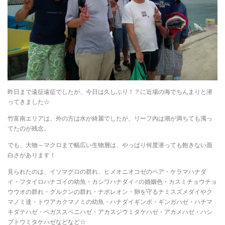
昨日まで遠征遠征でしたが、今日は久しぶり！？に近場の海でちんまりと潜
ってきました☆
竹富南エリアは、外の方は水が綺麗でしたが、リーフ内は潮が満ちても濁っ
てたのが残念。
でも、大物～マクロまで幅広い生物層は、やっぱり何度潜っても飽きない面
白さがあります！
見られたのは、イソマグロの群れ、ヒメオニオコゼのペア・ケラマハナダ
イ・フタイロハナゴイの幼魚・カシワハナダイ♂の婚姻色・カスミチョウチョ
ウウオの群れ・グルクンの群れ・ナポレオン・卵を守るナミスズメダイやク
マノミ達・トウアカクマノミの幼魚・ハナダイギンポ・ギンガハゼ・ハチマ
キダテハゼ・ペガススベニハゼ・アカスジウミタケハゼ・アカメハゼ・ハシ
ブトウミタケハゼなどなど☆