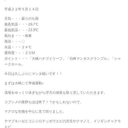
平成２２年５月１４日
天気・・・曇りのち雨
最高気温・・・26.7℃
最低気温・・・23.9℃
風向き・・・南東
海況・・・〇
水温・・・２４℃
透明度・・・２０M
ポイント・・・「大崎ハナゴイリーフ」「石崎マンタスクランブル」「シャ
ークホール」
今日は久しぶりにマンタ狙いです！！
まずは大崎にて準備運動♪
浅場をゆっくり泳ぎながら浮力の感覚も取り戻していただきます。
コブシメの産卵もほぼ終了！？かもしれないので、
マクロな生物を中心に見て回りました。
ヤマブキハゼとコシジロテッポウエビの共生やクマノミ、イソギンチャクモ
エビ、