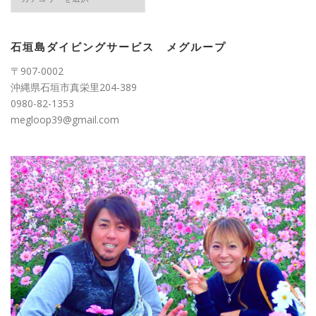
テ
ゴ
リ
ー
石垣島ダイビングサービス メグループ
〒907-0002
沖縄県石垣市真栄里204-389
0980-82-1353
megloop39@gmail.com