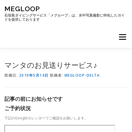
コ
MEGLOOP
ン
テ
石垣島ダイビングサービス「メグループ」は、水中写真撮影に特化したガイ
ドを提供しております
ン
ツ
へ
メニュー
ス
キ
ッ
プ
TOP
ダイビング
ダイビングボート
マンタのお見送りサービス♪
投稿日:
2010年5月14日
投稿者:
MEGLOOP-DELTA
ギャラリー
アクセス
ご予約・お問い合わせ
記事の前にお知らせです
ブログ
ご予約状況
下記のGoogleカレンダーでご確認をお願いします。