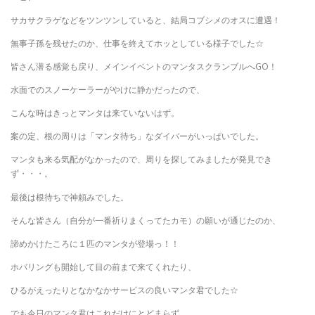
サカサクラゲなどをツンツンしていると、結局コブシメのオスに遭遇！
無事子孫を残せたのか、仕事を終えてホッとしている様子でした☆
皆さん潜る感覚も戻り、メインイベントのマンタスクランブルへGO！
水面でのスノーケーラーがやけに静かだったので、
こんな時はきっとマンタは来ていないはず。
案の定、根の周りは「マンタ待ち」なダイバーがいっぱいでした。
マンタも来る気配がなかったので、周りを探してみましたが発見でき
ず・・・。
最後は根待ちで神頼みでした。
そんな皆さん（自分が一番祈りまくってたカモ）の願いが通じたのか、
諦めかけたころに１匹のマンタが登場っ！！
ホバリングも開始して目の前まで来てくれたり、
ひるがえったりとなかなかサービスの良いマンタ君でした☆
でも今日のマンタ君はこれだけにとどまらず、