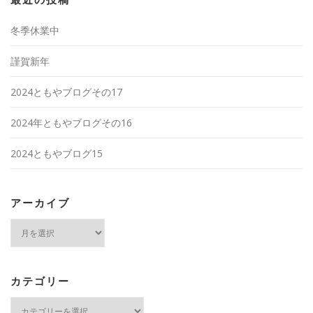
冬季休業中
謹賀新年
2024ともやブログその17
2024年ともやブログその16
2024ともやブログ15
アーカイブ
ア
ー
カ
イ
ブ
カテゴリー
カ