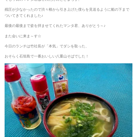
残圧が少なかったので渋々根から引き上げた僕らを見送るように船の下まで
ついてきてくれました♪
最後の最後まで姿を拝ませてくれたマンタ君、ありがとう～♪
また会いに来ま～す☆
今日のランチは竹社長が「本気」でダシを取った、
おそらく石垣島で一番おいしい八重山そばでした！