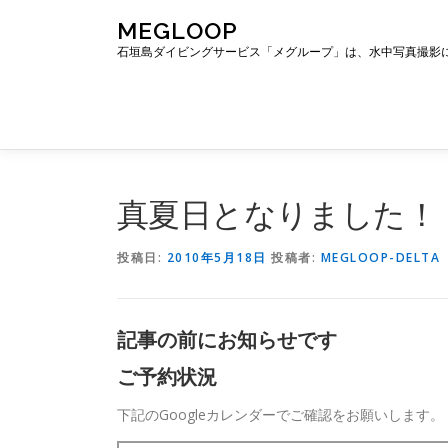
コ
MEGLOOP
ン
石垣島ダイビングサービス「メグループ」は、水中写真撮影
テ
ン
ツ
へ
ス
キ
ッ
真夏日となりました！
プ
投稿日:
2010年5月18日
投稿者:
MEGLOOP-DELTA
記事の前にお知らせです
ご予約状況
下記のGoogleカレンダーでご確認をお願いします。