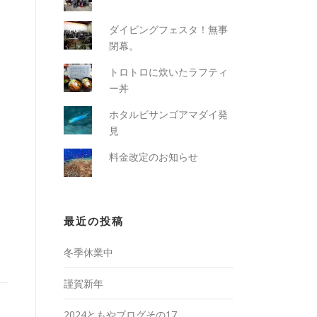
ダイビングフェスタ！無事
閉幕。
トロトロに炊いたラフティ
ー丼
ホタルビサンゴアマダイ発
見
料金改定のお知らせ
最近の投稿
冬季休業中
謹賀新年
2024ともやブログその17