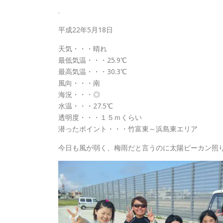
.
平成22年5月18日
天気・・・晴れ
最低気温・・・25.9℃
最高気温・・・30.3℃
風向・・・南
海況・・・◎
水温・・・27.5℃
透明度・・・１５ｍくらい
潜ったポイント・・・竹富東～浜島東エリア
今日も風が弱く、梅雨だと言うのに太陽ピーカン照