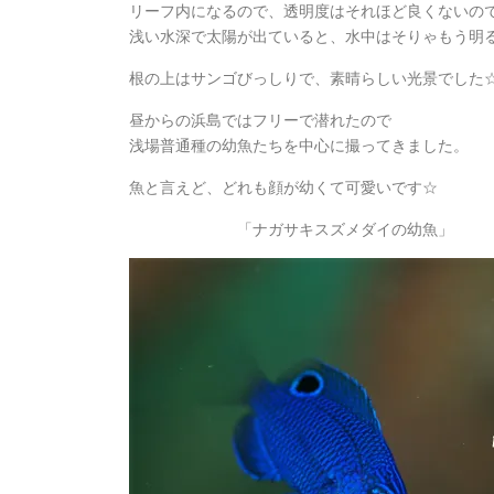
リーフ内になるので、透明度はそれほど良くないの
浅い水深で太陽が出ていると、水中はそりゃもう明
根の上はサンゴびっしりで、素晴らしい光景でした
昼からの浜島ではフリーで潜れたので
浅場普通種の幼魚たちを中心に撮ってきました。
魚と言えど、どれも顔が幼くて可愛いです☆
「ナガサキスズメダイの幼魚」