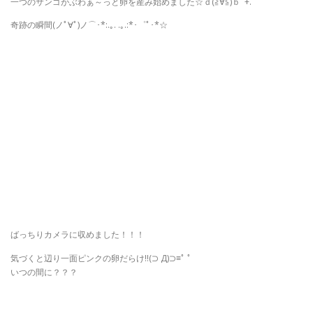
一つのサンゴがぶわぁ～っと卵を産み始めました☆ｄ(≧∀≦)ｂﾟ+.ﾟ
奇跡の瞬間(ノﾟ∀ﾟ)ノ⌒･*:.｡. .｡.:*･゜ﾟ･*☆
ばっちりカメラに収めました！！！
気づくと辺り一面ピンクの卵だらけ!!(⊃ Д)⊃≡ﾟ ﾟ
いつの間に？？？