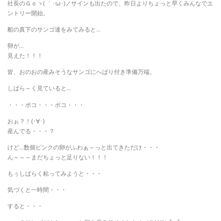
社長のＧｏヽ( ｀･ω･)ノサインも出たので、昨日よりちょっと早くみんなでエ
ントリー開始。
船の真下のサンゴ達をみてみると…
卵が…
見えた！！！
皆、おのおの産みそうなサンゴにへばり付き準備万端。
しばら～く見ていると…
・・・ポコ・・・ポコ・・・
おぉ？！(･∀･)
産んでる・・・？
けど…数個ピンクの卵がふわぁ～っと出てきただけ・・・
ん～～～まだちょっと足りない！！！
もぅしばらく粘ってみようと・・・
気づくと一時間・・・
すると・・・