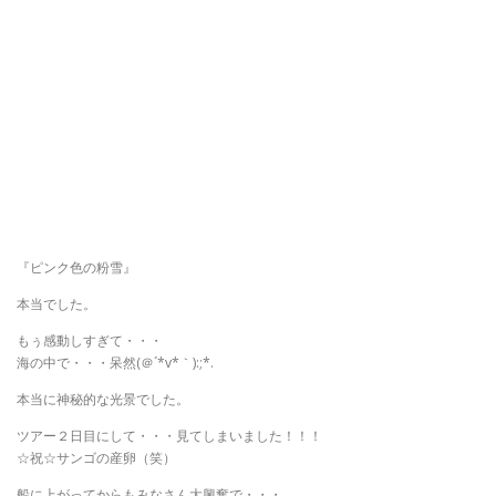
『ピンク色の粉雪』
本当でした。
もぅ感動しすぎて・・・
海の中で・・・呆然(＠´*v*｀):;*.
本当に神秘的な光景でした。
ツアー２日目にして・・・見てしまいました！！！
☆祝☆サンゴの産卵（笑）
船に上がってからもみなさん大興奮で・・・