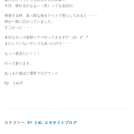
今日、寝れるかなぁ～（笑）ってな会話が。
帰港する時、真っ暗な海をライトで照らしてみると・・・
卵が一面に広がっていました。
すごかった・・・
本日もサンゴ産卵ツアー行ってきます(*・(ｴ)・)/ﾟ･:*
まだしていないサンゴもあったので・・・
もぅ一度見たい！！！
行って参ります。
あっまた後ほど通常ブログで～☆
By うめ子
カテゴリー:
BY うめ
,
エキサイトブログ