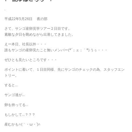
.
平成22年5月26日 夜の部
さて、サンゴ産卵見学ツアー２日目です。
素敵な夕日を眺めながら出港してきました。
えー本日、社長以外・・・
誰もサンゴの産卵見たこと無いメンバー(*´；ェ；｀*) うぅ・・・
ぜひとも見たいところです・・・
ポイントに着いて、１日目同様、先にサンゴのチェックの為、スタッフエン
トリー。
すると…
サンゴ達が…
卵を持ってる…
もしかして…？？？
産むかも∩(｀・ω・´)∩