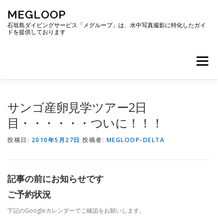
コ
MEGLOOP
ン
テ
石垣島ダイビングサービス「メグループ」は、水中写真撮影に特化したガイ
ドを提供しております
ン
ツ
へ
メニュー
ス
キ
ッ
プ
TOP
ダイビング
ダイビングボート
サンゴ産卵見学ツアー2日
目・・・・・・ついに！！！
ギャラリー
アクセス
ご予約・お問い合わせ
投稿日:
2010年5月27日
投稿者:
MEGLOOP-DELTA
ブログ
記事の前にお知らせです
ご予約状況
下記のGoogleカレンダーでご確認をお願いします。