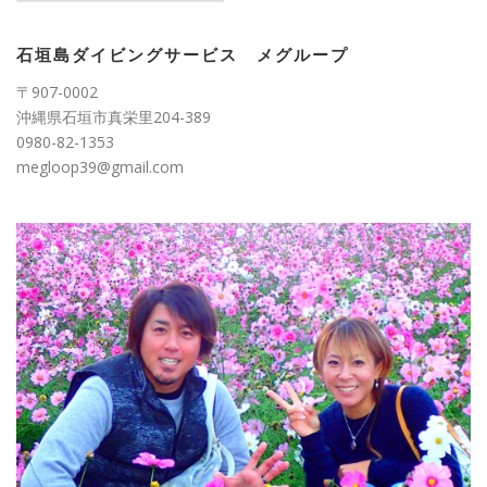
ゴ
リ
ー
石垣島ダイビングサービス メグループ
〒907-0002
沖縄県石垣市真栄里204-389
0980-82-1353
megloop39@gmail.com