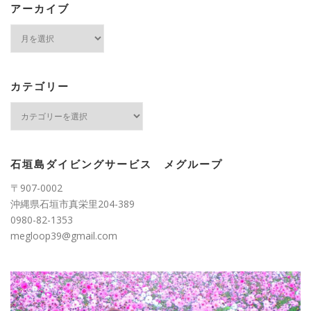
アーカイブ
ア
ー
カ
イ
ブ
カテゴリー
カ
テ
ゴ
リ
ー
石垣島ダイビングサービス メグループ
〒907-0002
沖縄県石垣市真栄里204-389
0980-82-1353
megloop39@gmail.com