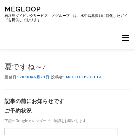
コ
MEGLOOP
ン
テ
石垣島ダイビングサービス「メグループ」は、水中写真撮影に特化したガイ
ドを提供しております
ン
ツ
へ
メニュー
ス
キ
ッ
プ
TOP
ダイビング
ダイビングボート
夏ですね～♪
投稿日:
2010年6月21日
投稿者:
MEGLOOP-DELTA
ギャラリー
アクセス
ご予約・お問い合わせ
記事の前にお知らせです
ブログ
ご予約状況
下記のGoogleカレンダーでご確認をお願いします。