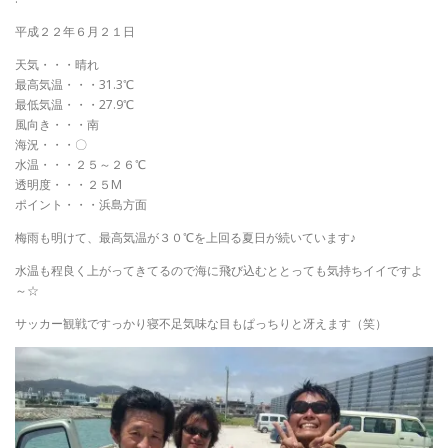
平成２２年６月２１日
天気・・・晴れ
最高気温・・・31.3℃
最低気温・・・27.9℃
風向き・・・南
海況・・・〇
水温・・・２５～２６℃
透明度・・・２５M
ポイント・・・浜島方面
梅雨も明けて、最高気温が３０℃を上回る夏日が続いています♪
水温も程良く上がってきてるので海に飛び込むととっても気持ちイイですよ
～☆
サッカー観戦ですっかり寝不足気味な目もぱっちりと冴えます（笑）