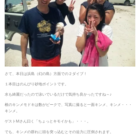
さて、本日は浜島（幻の島）方面での２ダイブ！
１本目はのんびり砂地ポイントです。
水も綺麗だったので泳いでいるだけで気持ち良かったですね～♪
根のキンメモドキは数がピークで、写真に撮ると一面キンメ、キンメ・・・
キンメ。
ゲストMさん曰く「ちょっとキモイかも」・・・。
でも、キンメの群れに頭を突っ込むとその迫力に圧倒されます。