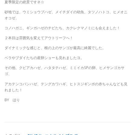
夏季限定の絶景ですネ☆
砂地では、ウミショウブハゼ、メイチダイの幼魚、タツノハトコ、ヒメオニ
オコゼ、
コノハガニ、ギンガハゼのチビたち、カクレクマノミにも会えました！
２本目は雰囲気を変えてアウトリーフへ！
ダイナミックな感じと、根の上のサンゴが最高に綺麗でした。
ベラやブダイたちの産卵ショーも見れましたヨ。
その他、クビアカハゼ、ハタタテハゼ、ミミイカSPの卵、ヒメサンゴカサ
ゴ、
アカテンコバンハゼ、テングカワハギ、ヒトスジギンポの赤ちゃんなども見
れました！
BY ほり