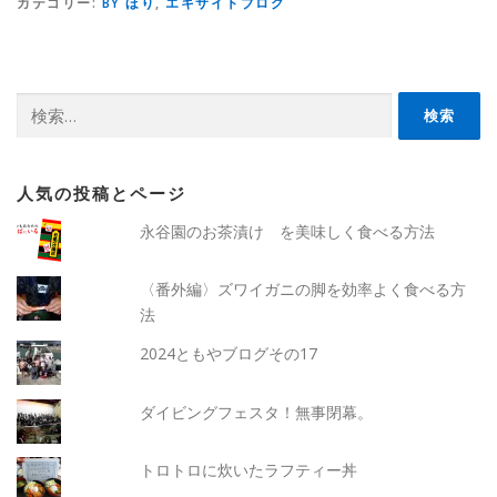
カテゴリー:
BY ほり
,
エキサイトブログ
検
索:
人気の投稿とページ
永谷園のお茶漬け を美味しく食べる方法
〈番外編〉ズワイガニの脚を効率よく食べる方
法
2024ともやブログその17
ダイビングフェスタ！無事閉幕。
トロトロに炊いたラフティー丼