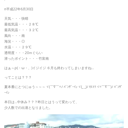
n平成22年6月30日
天気・・・快晴
最低気温・・・２８℃
最高気温・・・３２℃
風向・・・南
海況・・・◎
水温・・・２９℃
透明度・・・20ｍぐらい
潜ったポイント・・・竹富南
はぁ～ρ(・ω・、)イジイジ ６月も終わってしまいますね…
ってことは？？？
夏本番にとつにゅう～～～ヾ(￣∇￣=ﾉ ﾊﾞﾝｻﾞｰｲ♪ヾ(_ _)ﾉ ﾓﾋﾄﾂヾ=￣∇￣)ﾉ ﾊﾞﾝｻﾞ
ｰｲ♪
本日は…中休み？？？昨日とはうって変わって、
少人数での出港となりました。