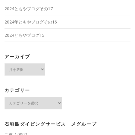
2024ともやブログその17
2024年ともやブログその16
2024ともやブログ15
アーカイブ
ア
ー
カ
イ
ブ
カテゴリー
カ
テ
ゴ
リ
ー
石垣島ダイビングサービス メグループ
〒907-0002