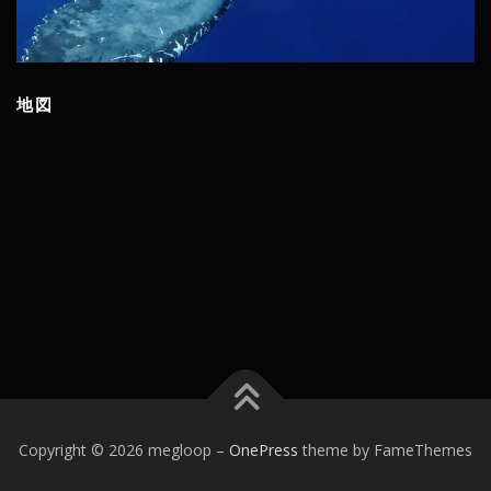
地図
Copyright © 2026 megloop
–
OnePress
theme by FameThemes