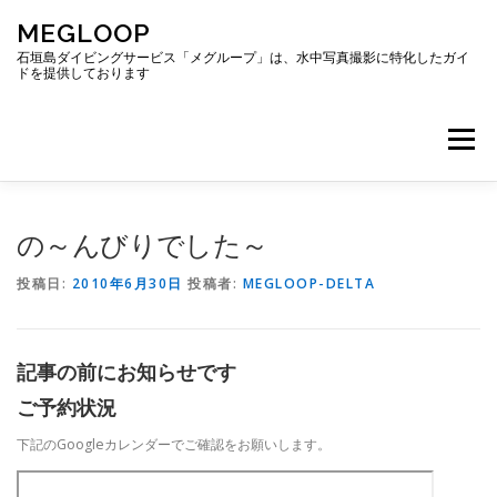
コ
MEGLOOP
ン
テ
石垣島ダイビングサービス「メグループ」は、水中写真撮影に特化したガイ
ドを提供しております
ン
ツ
へ
メニュー
ス
キ
ッ
プ
TOP
ダイビング
ダイビングボート
の～んびりでした～
投稿日:
2010年6月30日
投稿者:
MEGLOOP-DELTA
ギャラリー
アクセス
ご予約・お問い合わせ
記事の前にお知らせです
ブログ
ご予約状況
下記のGoogleカレンダーでご確認をお願いします。