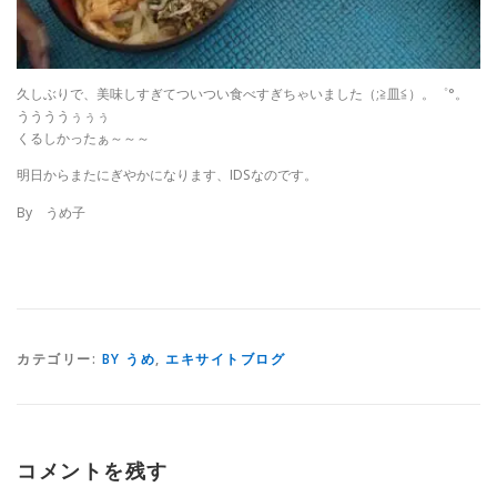
久しぶりで、美味しすぎてついつい食べすぎちゃいました（;≧皿≦）。゜°。
ううううぅぅぅ
くるしかったぁ～～～
明日からまたにぎやかになります、IDSなのです。
By うめ子
カテゴリー:
BY うめ
,
エキサイトブログ
コメントを残す