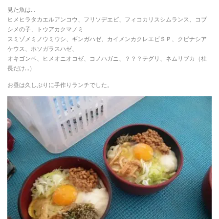
見た魚は…
ヒメヒラタカエルアンコウ、フリソデエビ、フィコカリスシムランス、コブ
シメの子、トウアカクマノミ
スミゾメミノウミウシ、ギンガハゼ、カイメンカクレエビＳＰ、クビナシア
ケウス、ホソガラスハゼ、
オキゴンベ、ヒメオニオコゼ、コノハガニ、？？？テグリ、ネムリブカ（社
長だけ…）
お昼は久しぶりに手作りランチでした。