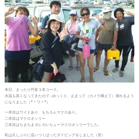
本日、まったり竹富３本コース。
水温も高くなってきたので…ゆっくり、止まって（カメラ構えて）潜れるよう
になりました（*＾ワ＾*）
一本目はワイドあり、もちろんマクロあり。
二本目はマクロオンリー
三本目はちまちまガレガレちょーマクロオンリーでした。
私は久しぶりに這いつくばったダイビングをしました（笑）