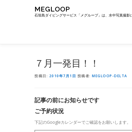
コ
MEGLOOP
ン
石垣島ダイビングサービス「メグループ」は、水中写真撮影
テ
ン
ツ
へ
ス
キ
ッ
７月一発目！！
プ
投稿日:
2010年7月1日
投稿者:
MEGLOOP-DELTA
記事の前にお知らせです
ご予約状況
下記のGoogleカレンダーでご確認をお願いします。