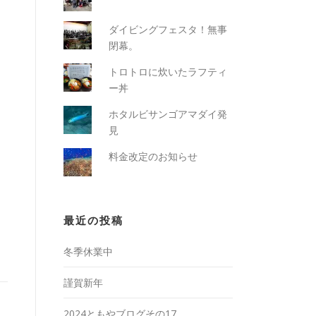
ダイビングフェスタ！無事
閉幕。
トロトロに炊いたラフティ
ー丼
ホタルビサンゴアマダイ発
見
料金改定のお知らせ
最近の投稿
冬季休業中
謹賀新年
2024ともやブログその17