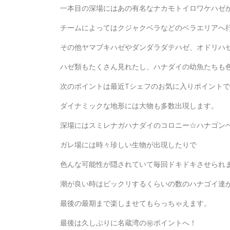
一本目の深場にはあの有名なナカモトイロワケハゼ
チームによってはクジャクベラなどのベラエリアへ
その他ヤマブキハゼやダンダラダテハゼ、オドリハ
ハゼ類もたくさん見れたし、ハナダイの幼魚たちも
次のポイントは最近Tシェフのお気に入りポイントで
ダイナミックな地形には大物も多数出現します。
深場にはスミレナガハナダイのコロニー☆ハナゴン
ガレ場には時々珍しい生物が出現したりで
色んな可能性が隠されていて毎回ドキドキさせられ
潮が良い時はビックリするくらいの数のハナゴイ達
最後の最期まで楽しませてもらっちゃえます。
最後は久しぶりに名蔵湾の㊙ポイントへ！