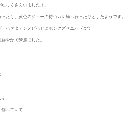
がたっくさんいましたよ。
行ったり、黄色のジョーの待つガレ場へ行ったりとしたようです。
ゼ、ハタタテシノビハゼにホシクズベニハゼまで
色鮮やかで綺麗でした。
ベ
ます。
が群れていて