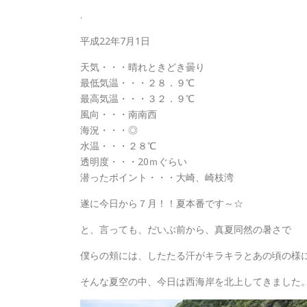
.
平成22年7月1日
天気・・・晴れときどき曇り
最低気温・・・２８．９℃
最高気温・・・３２．９℃
風向・・・南南西
海況・・・◎
水温・・・２８℃
透明度・・・20ｍぐらい
潜ったポイント・・・大崎、崎枝湾
遂に今日から７月！！夏本番です～☆
と、言っても、だいぶ前から、真夏同然の暑さで
僕らの頬には、したたる汗がキラキラとあの頃の様
そんな夏空の中、今日は西海岸を北上してきました