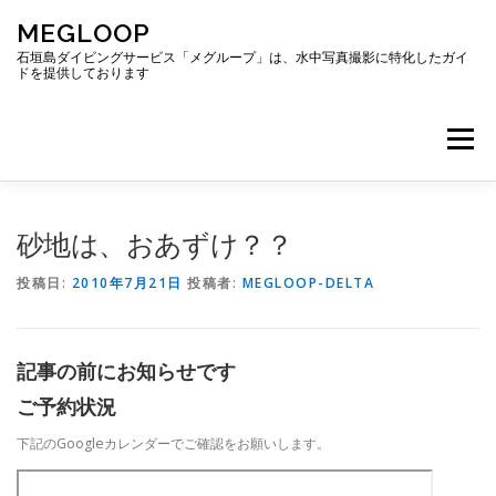
コ
MEGLOOP
ン
テ
石垣島ダイビングサービス「メグループ」は、水中写真撮影に特化したガイ
ドを提供しております
ン
ツ
へ
メニュー
ス
キ
ッ
プ
TOP
ダイビング
ダイビングボート
砂地は、おあずけ？？
投稿日:
2010年7月21日
投稿者:
MEGLOOP-DELTA
ギャラリー
アクセス
ご予約・お問い合わせ
記事の前にお知らせです
ブログ
ご予約状況
下記のGoogleカレンダーでご確認をお願いします。