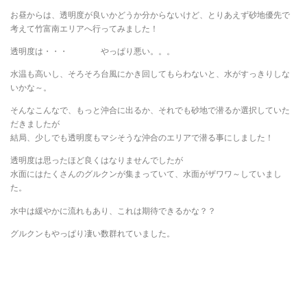
お昼からは、透明度が良いかどうか分からないけど、とりあえず砂地優先で
考えて竹富南エリアへ行ってみました！
透明度は・・・ やっぱり悪い。。。
水温も高いし、そろそろ台風にかき回してもらわないと、水がすっきりしな
いかな～。
そんなこんなで、もっと沖合に出るか、それでも砂地で潜るか選択していた
だきましたが
結局、少しでも透明度もマシそうな沖合のエリアで潜る事にしました！
透明度は思ったほど良くはなりませんでしたが
水面にはたくさんのグルクンが集まっていて、水面がザワワ～していまし
た。
水中は緩やかに流れもあり、これは期待できるかな？？
グルクンもやっぱり凄い数群れていました。