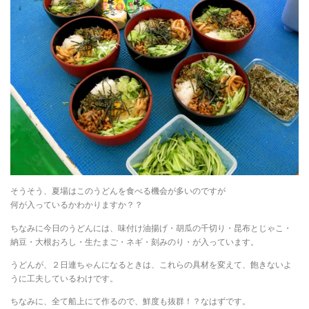
そうそう、夏場はこのうどんを食べる機会が多いのですが
何が入っているかわかりますか？？
ちなみに今日のうどんには、味付け油揚げ・胡瓜の千切り・昆布とじゃこ・
納豆・大根おろし・生たまご・ネギ・刻みのり・が入っています。
うどんが、２日連ちゃんになるときは、これらの具材を変えて、飽きないよ
うに工夫しているわけです。
ちなみに、全て船上にて作るので、鮮度も抜群！？なはずです。