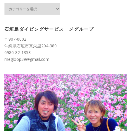
カ
テ
ゴ
リ
ー
石垣島ダイビングサービス メグループ
〒907-0002
沖縄県石垣市真栄里204-389
0980-82-1353
megloop39@gmail.com