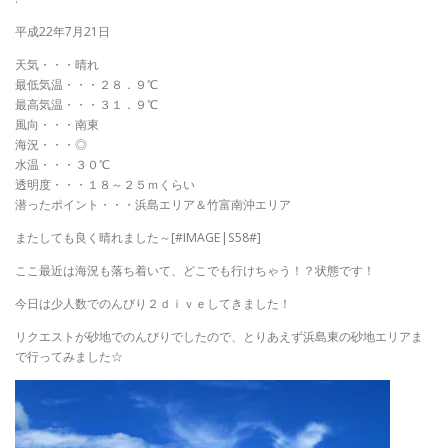
平成22年7月21日
天気・・・晴れ
最低気温・・・２８．９℃
最高気温・・・３１．９℃
風向・・・南東
海況・・・◎
水温・・・３０℃
透明度・・・１８～２５ｍくらい
潜ったポイント・・・浜島エリア＆竹富南沖エリア
またしても良く晴れました～[#IMAGE|S58#]
ここ最近は海況も落ち着いて、どこでも行けちゃう！？状態です！
今日は少人数でのんびり２ｄｉｖｅしてきました！
リクエストが砂地でのんびりでしたので、とりあえず浜島東の砂地エリアま
で行ってみました☆