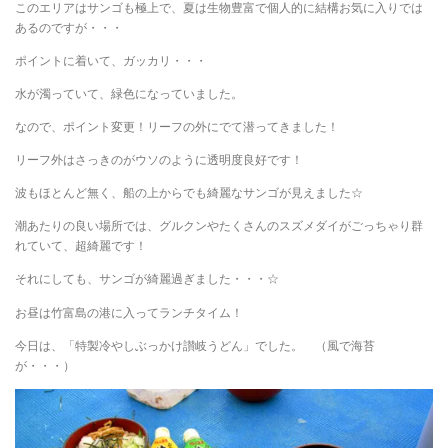
このエリアはサンゴも極上で、夏は生物豊富で個人的に結構お気に入りでは
あるのですが・・・
ポイントに着いて、ガッカリ・・・
水が濁っていて、緑色になっていました。
なので、ポイント変更！リーフの外にでて潜ってきました！
リーフ外はさっきのがウソのように透明度良好です！
波もほとんど無く、船の上からでも綺麗なサンゴが見えました☆
潮あたりの良い場所では、グルクンやたくさんのスズメダイがごっちゃり群
れていて、超綺麗です！
それにしても、サンゴが綺麗過ぎました・・・☆
お昼は竹富島の港に入ってランチタイム！
今日は、「特製冷やしぶっかけ讃岐うどん」でした。 （風で海苔
が・・・）