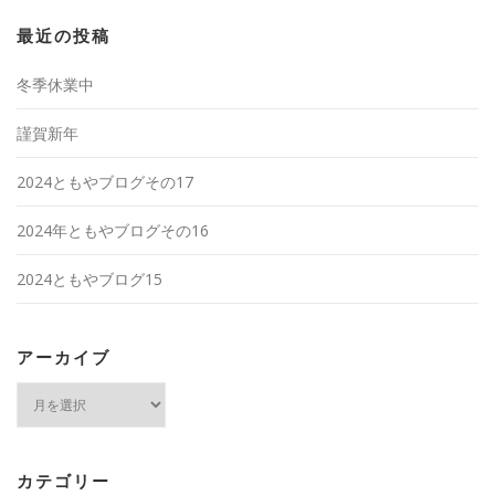
最近の投稿
冬季休業中
謹賀新年
2024ともやブログその17
2024年ともやブログその16
2024ともやブログ15
アーカイブ
ア
ー
カ
イ
ブ
カテゴリー