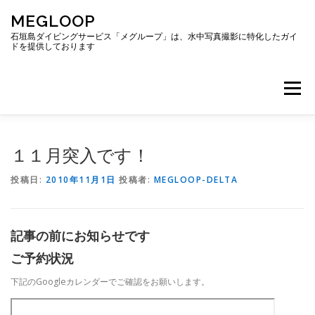
コ
MEGLOOP
ン
テ
石垣島ダイビングサービス「メグループ」は、水中写真撮影に特化したガイ
ドを提供しております
ン
ツ
へ
メニュー
ス
キ
ッ
プ
TOP
ダイビング
ダイビングボート
１１月突入です！
投稿日:
2010年11月1日
投稿者:
MEGLOOP-DELTA
ギャラリー
アクセス
ご予約・お問い合わせ
記事の前にお知らせです
ブログ
ご予約状況
下記のGoogleカレンダーでご確認をお願いします。