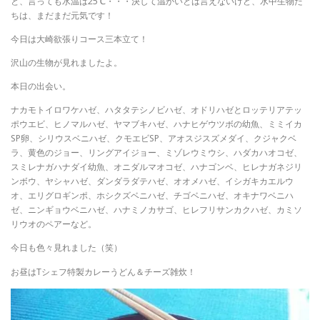
と、言っても水温は25℃・・・決して温かいとは言えないけど、水中生物た
ちは、まだまだ元気です！
今日は大崎欲張りコース三本立て！
沢山の生物が見れましたよ。
本日の出会い。
ナカモトイロワケハゼ、ハタタテシノビハゼ、オドリハゼとロッテリアテッ
ポウエビ、ヒノマルハゼ、ヤマブキハゼ、ハナヒゲウツボの幼魚、ミミイカ
SP卵、シリウスベニハゼ、クモエビSP、アオスジスズメダイ、クジャクベ
ラ、黄色のジョー、リングアイジョー、ミゾレウミウシ、ハダカハオコゼ、
スミレナガハナダイ幼魚、オニダルマオコゼ、ハナゴンベ、ヒレナガネジリ
ンボウ、ヤシャハゼ、ダンダラダテハゼ、オオメハゼ、イシガキカエルウ
オ、エリグロギンポ、ホシクズベニハゼ、チゴベニハゼ、オキナワベニハ
ゼ、ニンギョウベニハゼ、ハナミノカサゴ、ヒレフリサンカクハゼ、カミソ
リウオのペアーなど。
今日も色々見れました（笑）
お昼はTシェフ特製カレーうどん＆チーズ雑炊！