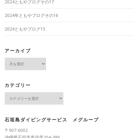
2024ともやブログその17
2024年ともやブログその16
2024ともやブログ15
アーカイブ
ア
ー
カ
イ
ブ
カテゴリー
カ
テ
ゴ
リ
ー
石垣島ダイビングサービス メグループ
〒907-0002
沖縄県石垣市真栄里204-389