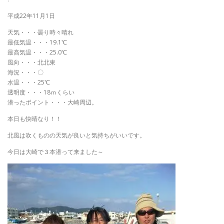
平成22年11月1日
天気・・・曇り時々晴れ
最低気温・・・19.1℃
最高気温・・・25.0℃
風向・・・北北東
海況・・・〇
水温・・・25℃
透明度・・・18ｍくらい
潜ったポイント・・・大崎周辺。
本日も快晴なり！！
北風は吹くものの天気が良いと気持ちがいいです。
今日は大崎で３本潜って来ました～