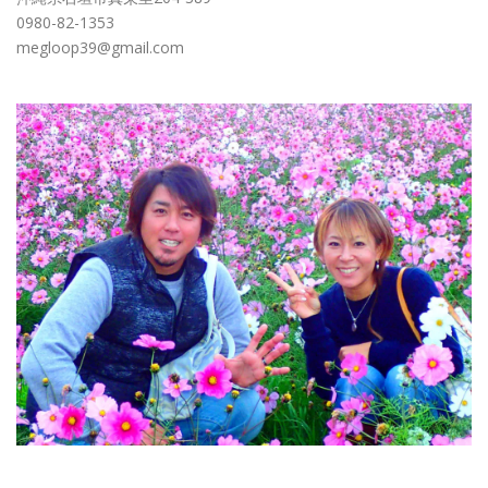
0980-82-1353
megloop39@gmail.com