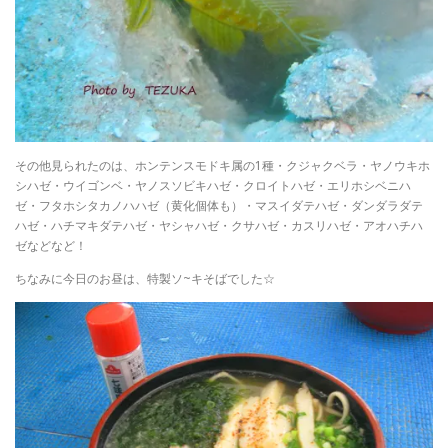
その他見られたのは、ホンテンスモドキ属の1種・クジャクベラ・ヤノウキホ
シハゼ・ウイゴンベ・ヤノスソビキハゼ・クロイトハゼ・エリホシベニハ
ゼ・フタホシタカノハハゼ（黄化個体も）・マスイダテハゼ・ダンダラダテ
ハゼ・ハチマキダテハゼ・ヤシャハゼ・クサハゼ・カスリハゼ・アオハチハ
ゼなどなど！
ちなみに今日のお昼は、特製ソ~キそばでした☆