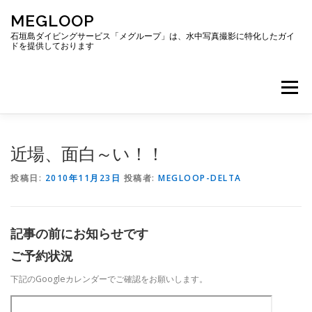
コ
MEGLOOP
ン
テ
石垣島ダイビングサービス「メグループ」は、水中写真撮影に特化したガイ
ドを提供しております
ン
ツ
へ
メニュー
ス
キ
ッ
プ
TOP
ダイビング
ダイビングボート
近場、面白～い！！
投稿日:
2010年11月23日
投稿者:
MEGLOOP-DELTA
ギャラリー
アクセス
ご予約・お問い合わせ
記事の前にお知らせです
ブログ
ご予約状況
下記のGoogleカレンダーでご確認をお願いします。