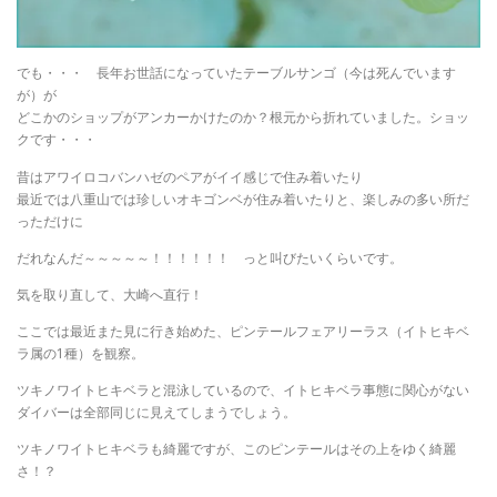
でも・・・ 長年お世話になっていたテーブルサンゴ（今は死んでいます
が）が
どこかのショップがアンカーかけたのか？根元から折れていました。ショッ
クです・・・
昔はアワイロコバンハゼのペアがイイ感じで住み着いたり
最近では八重山では珍しいオキゴンベが住み着いたりと、楽しみの多い所だ
っただけに
だれなんだ～～～～～！！！！！！ っと叫びたいくらいです。
気を取り直して、大崎へ直行！
ここでは最近また見に行き始めた、ピンテールフェアリーラス（イトヒキベ
ラ属の1種）を観察。
ツキノワイトヒキベラと混泳しているので、イトヒキベラ事態に関心がない
ダイバーは全部同じに見えてしまうでしょう。
ツキノワイトヒキベラも綺麗ですが、このピンテールはその上をゆく綺麗
さ！？