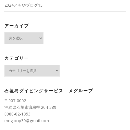
2024ともやブログ15
アーカイブ
ア
ー
カ
イ
ブ
カテゴリー
カ
テ
ゴ
リ
ー
石垣島ダイビングサービス メグループ
〒907-0002
沖縄県石垣市真栄里204-389
0980-82-1353
megloop39@gmail.com