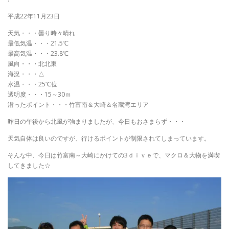
平成22年11月23日
天気・・・曇り時々晴れ
最低気温・・・21.5℃
最高気温・・・23.8℃
風向・・・北北東
海況・・・△
水温・・・25℃位
透明度・・・15～30ｍ
潜ったポイント・・・竹富南＆大崎＆名蔵湾エリア
昨日の午後から北風が強まりましたが、今日もおさまらず・・・
天気自体は良いのですが、行けるポイントが制限されてしまっています。
そんな中、今日は竹富南～大崎にかけての3ｄｉｖｅで、マクロ＆大物を満喫
してきました☆