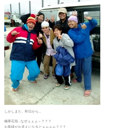
しかしまた、昨日から…
極寒石垣…なぜぇぇぇ～？？？
お客様がお見えになるとぉぉぉぉ？？？