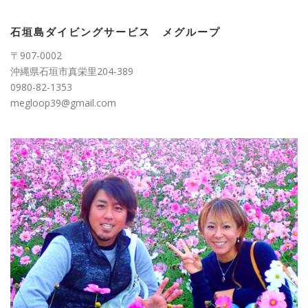
ゴ
リ
ー
石垣島ダイビングサービス メグループ
〒907-0002
沖縄県石垣市真栄里204-389
0980-82-1353
megloop39@gmail.com