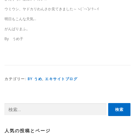
ウミウシ、ヤドカリわんさか見てきました～ヽ( ´￢`)ﾉ ﾜ～ｲ
明日もこんな天気…
がんばりまふ。
By うめ子
カテゴリー:
BY うめ
,
エキサイトブログ
検
索:
人気の投稿とページ