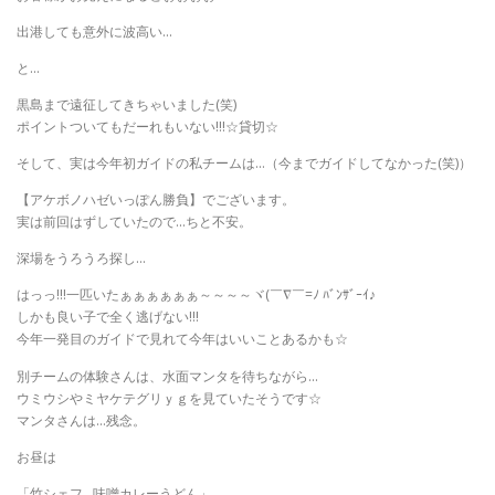
出港しても意外に波高い…
と…
黒島まで遠征してきちゃいました(笑)
ポイントついてもだーれもいない!!!☆貸切☆
そして、実は今年初ガイドの私チームは…（今までガイドしてなかった(笑)）
【アケボノハゼいっぽん勝負】でございます。
実は前回はずしていたので…ちと不安。
深場をうろうろ探し…
はっっ!!!一匹いたぁぁぁぁぁぁ～～～～ヾ(￣∇￣=ﾉ ﾊﾞﾝｻﾞｰｲ♪
しかも良い子で全く逃げない!!!
今年一発目のガイドで見れて今年はいいことあるかも☆
別チームの体験さんは、水面マンタを待ちながら…
ウミウシやミヤケテグリｙｇを見ていたそうです☆
マンタさんは…残念。
お昼は
「竹シェフ…味噌カレーうどん」