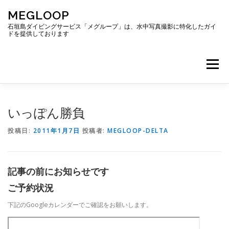
コ
MEGLOOP
ン
テ
石垣島ダイビングサービス「メグループ」は、水中写真撮影に特化したガイ
ドを提供しております
ン
ツ
へ
メニュー
ス
キ
ッ
プ
TOP
ダイビング
ダイビングボート
いっぽん勝負
投稿日:
2011年1月7日
投稿者:
MEGLOOP-DELTA
ギャラリー
アクセス
ご予約・お問い合わせ
記事の前にお知らせです
ブログ
ご予約状況
下記のGoogleカレンダーでご確認をお願いします。