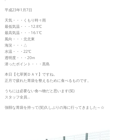
平成23年1月7日
天気・・・くもり時々雨
最低気温・・・12.8℃
最高気温・・・16.1℃
風向・・・北北東
海況・・・△
水温・・・22℃
透明度・・・20ｍ
潜ったポイント・・・黒島
本日【七草粥ＤＡＹ】ですね。
正月で疲れた胃袋を整えるために食べるものです。
うちには必要ない食べ物だと思います(笑)
スタッフ全員…
強靱な胃袋を持って(笑)久しぶりの海に行ってきました～☆