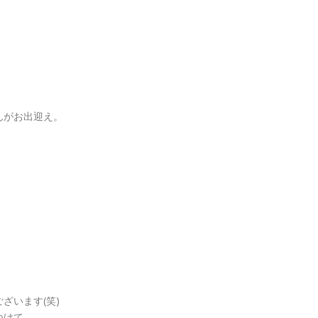
んがお出迎え。
、
ざいます(笑)
つけて、