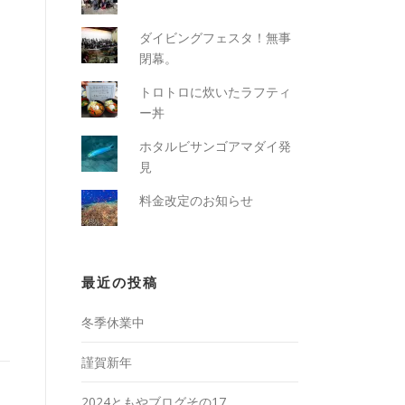
ダイビングフェスタ！無事
閉幕。
トロトロに炊いたラフティ
ー丼
ホタルビサンゴアマダイ発
見
料金改定のお知らせ
最近の投稿
冬季休業中
謹賀新年
2024ともやブログその17