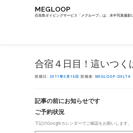
コ
MEGLOOP
ン
石垣島ダイビングサービス「メグループ」は、水中写真撮影
テ
ン
ツ
へ
ス
キ
ッ
合宿４日目！這いつく
プ
投稿日:
2011年3月16日
投稿者:
MEGLOOP-DELTA
記事の前にお知らせです
ご予約状況
下記のGoogleカレンダーでご確認をお願いします。