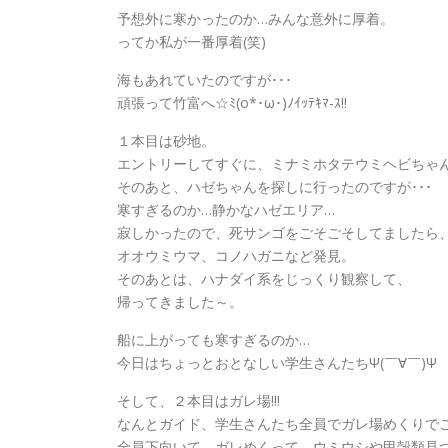
予想外に寒かったのか…みんな意外に厚着。
ってか私が一番厚着(笑)
海もあれていたのですが･･･
頑張って竹富へ☆ﾐ(o*･ω･)ﾉｲｯﾃｷﾏ-ｽ!!
１本目は砂地。
エントリーしてすぐに、ミナミホタテウミヘビちゃ
そのあと、ハゼちゃんを探しに行ったのですが･･･
寒すぎるのか…静かなハゼエリア…
寂しかったので、死サンゴをごそごそしてましたら
オオウミウマ、コノハガニなど発見。
そのあとは、ハナダイ系をじっくり観察して、
帰ってきました～。
船に上がっても寒すぎるのか…
今日はちょっとおとなしい学生さんたちΨ(￣∀￣)Ψ
そして、２本目はガレ場!!!
なんとガイド、学生さんたち全員でガレ場めくりでご
全員下向いて、ガレめくって、ウミウシや甲殻類見