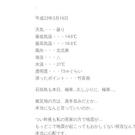
.
平成23年3月16日
天気・・・曇り
最低気温・・・14.6℃
最高気温・・・16.6℃
風向・・・北北東
海況・・・△
水温・・・21℃
透明度・・・15ｍぐらい
潜ったポイント・・・竹富南
石垣島も本日、極寒…久しぶりに、極寒…。
被災地の方は、真冬並みだとか…
本当になんと言っていいのか…
つい昨夜も私の実家の方で地震が…
もぅどこで地震が起こってもおかしくない状況なん
本当に心配です。