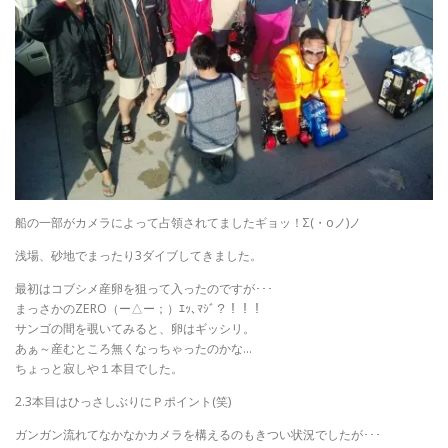
船の一部がカメラによって占領されてましたギョッ！Σ(・oノ)ノ
浅場、砂地でまったり3ダイブしてきました。
最初はコブシメ産卵を狙って入ったのですが･･･
まっさかのZERO（ー△ー；）ｴｯ､ﾏｼﾞ？！！！
サンゴの間を覗いてみると、卵はギッシリ。
あぁ～産むところ無くなっちゃったのかな…
ちょっと寂しや１本目でした。
2.3本目はひっさしぶりにＰポイント(笑)
ガンガン流れてなかなかカメラを構えるのもきつい状況でしたが･･･