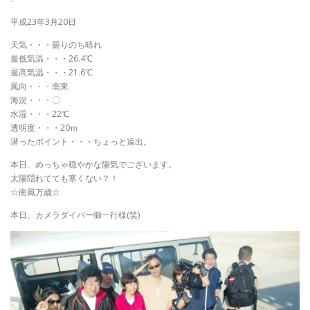
平成23年3月20日
天気・・・曇りのち晴れ
最低気温・・・26.4℃
最高気温・・・21.6℃
風向・・・南東
海況・・・〇
水温・・・22℃
透明度・・・20ｍ
潜ったポイント・・・ちょっと遠出。
本日、めっちゃ穏やかな陽気でございます。
太陽隠れてても寒くない？！
☆南風万歳☆
本日、カメラダイバー御一行様(笑)