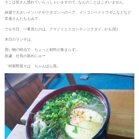
そこは皆さん慣れていらっしゃいますので…なんのことはございません。
綺麗で大きいイソバナやクダゴンべのペア、イソコンペイトウガニなどなど
常連さんたちもみて、
でも今日、一番見たのは、クマノミとスカシテンジクダイ…かも(笑)
本日のランチは、
買い物の時点で、ちょっと材料が集まらず…
急遽、社長の新めにゅー
「特製野菜そば ちゃんぽん風」