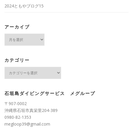
2024ともやブログ15
アーカイブ
ア
ー
カ
イ
ブ
カテゴリー
カ
テ
ゴ
リ
ー
石垣島ダイビングサービス メグループ
〒907-0002
沖縄県石垣市真栄里204-389
0980-82-1353
megloop39@gmail.com