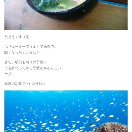
だそうです（笑）
ボリューミーでうまくて満腹で…
眠くなっちゃいました…
さて、明日も晴れの予報☆
でも終わってから寒波が来るらしい…
ヤダ…
本日の写真で~す☆綺麗☆