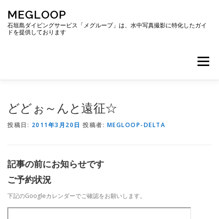
コ
MEGLOOP
ン
テ
石垣島ダイビングサービス「メグループ」は、水中写真撮影に特化したガイ
ドを提供しております
ン
ツ
へ
メニュー
ス
キ
ッ
プ
TOP
ダイビング
ダイビングボート
どどぉ～んと遠征☆
投稿日:
2011年3月20日
投稿者:
MEGLOOP-DELTA
ギャラリー
アクセス
ご予約・お問い合わせ
記事の前にお知らせです
ブログ
ご予約状況
下記のGoogleカレンダーでご確認をお願いします。