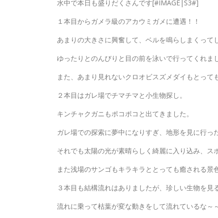
水中で本日も盛りだくさんです[#IMAGE|S3#]
１本目からガメラ級のアカウミガメに遭遇！！
あまりの大きさに興奮して、ベルを鳴らしまくって
ゆったりとのんびりと目の前を泳いで行ってくれま
また、あまり見れないクロオビスズメダイもとっても可愛か
２本目はガレ場でチマチマと小生物探し。
キンチャクガニもポコポコと出てきました。
ガレ場での探索に夢中になりすぎ、地形を見に行っ
それでも太陽の光が素晴らしく綺麗に入り込み、ス
また浅場のサンゴもキラキラととっても癒される景
３本目も結構流れはありましたが、珍しい生物を見
流れに乗って枯葉が変な動きをして流れているな～