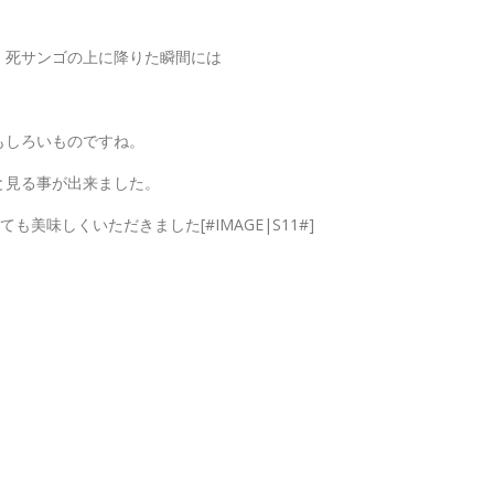
、死サンゴの上に降りた瞬間には
もしろいものですね。
と見る事が出来ました。
美味しくいただきました[#IMAGE|S11#]