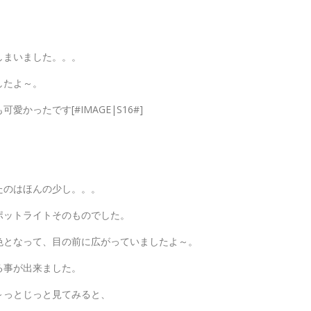
しまいました。。。
したよ～。
ったです[#IMAGE|S16#]
たのはほんの少し。。。
ポットライトそのものでした。
色となって、目の前に広がっていましたよ～。
る事が出来ました。
～っとじっと見てみると、