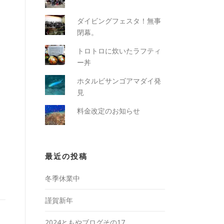
ダイビングフェスタ！無事
閉幕。
トロトロに炊いたラフティ
ー丼
ホタルビサンゴアマダイ発
見
料金改定のお知らせ
最近の投稿
冬季休業中
謹賀新年
2024ともやブログその17