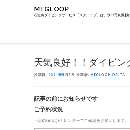
コ
MEGLOOP
ン
石垣島ダイビングサービス「メグループ」は、水中写真撮影
テ
ン
ツ
へ
ス
キ
ッ
天気良好！！ダイビン
プ
投稿日:
2011年5月8日
投稿者:
MEGLOOP-DELTA
記事の前にお知らせです
ご予約状況
下記のGoogleカレンダーでご確認をお願いします。