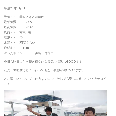
平成23年5月31日
天気・・・曇りときどき晴れ
最低気温・・・23.5℃
最高気温・・・28.6℃
風向・・・南東~南
海況・・・〇
水温・・・25℃くらい
透明度・・・10m
潜ったポイント・・・浜島、竹富南
今日も昨日に引き続き穏やかな天気で海況もGOOD！！
ただ、透明度はどこへ行っても悪い状態が続いています。
と、落ち込んでいても仕方ないので、それでも楽しめるポイントをチョイ
ス！