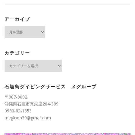
アーカイブ
ア
ー
カ
イ
ブ
カテゴリー
カ
テ
ゴ
リ
ー
石垣島ダイビングサービス メグループ
〒907-0002
沖縄県石垣市真栄里204-389
0980-82-1353
megloop39@gmail.com