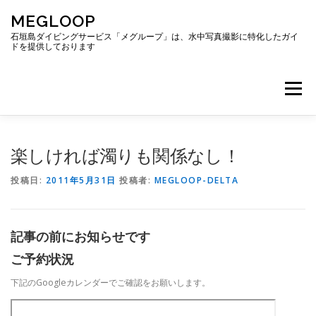
コ
MEGLOOP
ン
テ
石垣島ダイビングサービス「メグループ」は、水中写真撮影に特化したガイ
ドを提供しております
ン
ツ
へ
メニュー
ス
キ
ッ
プ
TOP
ダイビング
ダイビングボート
楽しければ濁りも関係なし！
投稿日:
2011年5月31日
投稿者:
MEGLOOP-DELTA
ギャラリー
アクセス
ご予約・お問い合わせ
記事の前にお知らせです
ブログ
ご予約状況
下記のGoogleカレンダーでご確認をお願いします。