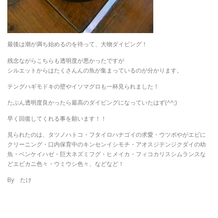
最後は潮が満ち始めるのを待って、大物ダイビング！
残念ながらこちらも透明度が悪かったですが
シルエットからはたくさんんの魚が集まっているのが分かります。
テングハギモドキの壁やイソマグロも一杯見られました！
たぶん透明度良かったら最高のダイビングになっていたはず(^^;)
早く回復してくれる事を願います！！
見られたのは、タツノハトコ・フタイロハナゴイの求愛・ウツボやがエビに
クリーニング・口内保育中のキンセンイシモチ・アオスジテンジクダイの幼
魚・ベンケイハゼ・巨大ネズミフグ・ヒメイカ・フィコカリスシムランスな
どエビカニ色々・ウミウシ色々、などなど！
By たけ