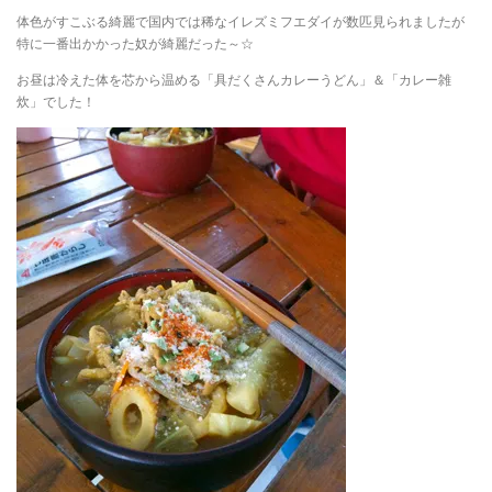
体色がすこぶる綺麗で国内では稀なイレズミフエダイが数匹見られましたが
特に一番出かかった奴が綺麗だった～☆
お昼は冷えた体を芯から温める「具だくさんカレーうどん」＆「カレー雑
炊」でした！