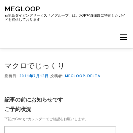
コ
MEGLOOP
ン
テ
石垣島ダイビングサービス「メグループ」は、水中写真撮影に特化したガイ
ドを提供しております
ン
ツ
へ
メニュー
ス
キ
ッ
プ
TOP
ダイビング
ダイビングボート
マクロでじっくり
投稿日:
2011年7月13日
投稿者:
MEGLOOP-DELTA
ギャラリー
アクセス
ご予約・お問い合わせ
記事の前にお知らせです
ブログ
ご予約状況
下記のGoogleカレンダーでご確認をお願いします。