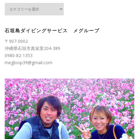
カ
テ
ゴ
リ
ー
石垣島ダイビングサービス メグループ
〒907-0002
沖縄県石垣市真栄里204-389
0980-82-1353
megloop39@gmail.com