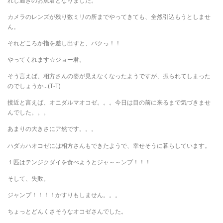
れし過ぎのお魚君となりました。
カメラのレンズが残り数ミリの所までやってきても、全然引込もうとしませ
ん。
それどころか指を差し出すと、パクっ！！
やってくれます☆ジョー君。
そう言えば、相方さんの姿が見えなくなったようですが、振られてしまった
のでしょうか…(T-T)
接近と言えば、オニダルマオコゼ。。。今日は目の前に来るまで気づきませ
んでした。。。
あまりの大きさにア然です。。。
ハダカハオコゼには相方さんもできたようで、幸せそうに暮らしています。
１匹はテンジクダイを食べようとジャ～～ンプ！！！
そして、失敗。
ジャンプ！！！！かすりもしません。。。
ちょっとどんくさそうなオコゼさんでした。