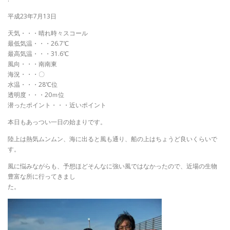
平成23年7月13日
天気・・・晴れ時々スコール
最低気温・・・26.7℃
最高気温・・・31.6℃
風向・・・南南東
海況・・・〇
水温・・・28℃位
透明度・・・20ｍ位
潜ったポイント・・・近いポイント
本日もあっつい一日の始まりです。
陸上は熱気ムンムン、海に出ると風も通り、船の上はちょうど良いくらいで
す。
風に悩みながらも、予想ほどそんなに強い風ではなかったので、近場の生物
豊富な所に行ってきまし
た。