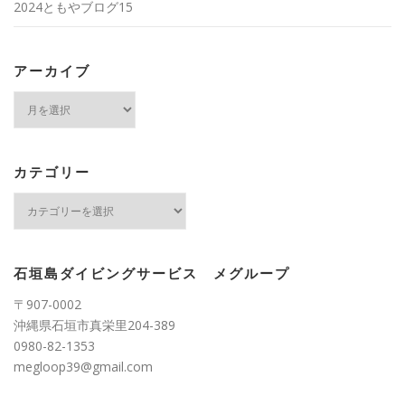
2024ともやブログ15
アーカイブ
ア
ー
カ
イ
ブ
カテゴリー
カ
テ
ゴ
リ
ー
石垣島ダイビングサービス メグループ
〒907-0002
沖縄県石垣市真栄里204-389
0980-82-1353
megloop39@gmail.com