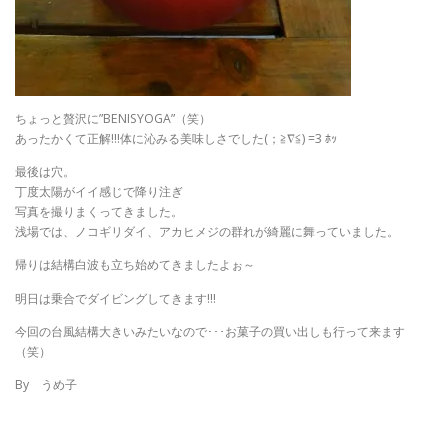
ちょっと贅沢に”BENISYOGA”（笑）
あったかくて正解!!!体に沁みる美味しさでした(；≧∇≦) =3 ﾎｯ
最後は穴。
丁度太陽がイイ感じで降り注ぎ
写真を撮りまくってきました。
浅場では、ノコギリダイ、アカヒメジの群れが綺麗に舞っていました。
帰りは結構白波も立ち始めてきましたよぉ～
明日は乗合でダイビングしてきます!!!
今回の台風結構大きいみたいなので･･･お菓子の買い出しも行って来ます
（笑）
By うめ子