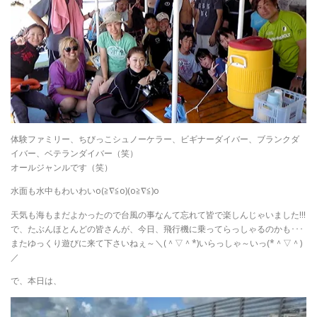
体験ファミリー、ちびっこシュノーケラー、ビギナーダイバー、ブランクダ
イバー、ベテランダイバー（笑）
オールジャンルです（笑）
水面も水中もわいわいo(≧∇≦o)(o≧∇≦)o
天気も海もまだよかったので台風の事なんて忘れて皆で楽しんじゃいました!!!
で、たぶんほとんどの皆さんが、今日、飛行機に乗ってらっしゃるのかも･･･
またゆっくり遊びに来て下さいねぇ～＼(＾▽＾*)いらっしゃ～いっ(*＾▽＾)
／
で、本日は、