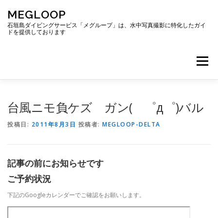
コ
MEGLOOP
ン
テ
石垣島ダイビングサービス「メグループ」は、水中写真撮影に特化したガイ
ドを提供しております
ン
ツ
へ
メニュー
ス
キ
ッ
プ
TOP
ダイビング
ダイビングボート
台風ニモ負ケズ ガン( ゜д゜)バル
投稿日:
2011年8月3日
投稿者:
MEGLOOP-DELTA
ギャラリー
アクセス
ご予約・お問い合わせ
記事の前にお知らせです
ブログ
ご予約状況
下記のGoogleカレンダーでご確認をお願いします。