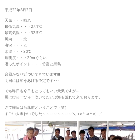
平成23年8月3日
天気・・・晴れ
最低気温・・・27.1℃
最高気温・・・32.5℃
風向・・・北
海況・・・△
水温・・・30℃
透明度・・・20ｍぐらい
潜ったポイント・・・竹富と黒島
台風かなり近づいてきています!!!
明日には船をあげる予定です･･･
でも昨日も今日もとってもいい天気ですが…
風はびゅーびゅー吹いてだいぶ海も荒れて来ております。
さて昨日は台風前ということで（笑）
すごい大賑わいでした～～～～～～～～＼（○＾ω＾○）／