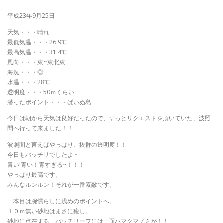
平成23年9月25日
天気・・・晴れ
最低気温・・・26.9℃
最高気温・・・31.4℃
風向・・・東~東北東
海況・・・◎
水温・・・28℃
透明度・・・50ｍくらい
潜ったポイント・・・ぱいぬ島
今日は朝から天気は良好だったので、ずっとリクエストを頂いていた、波照
間へ行って来ました！！
波照間と言えばやっぱり、抜群の透明度！！
今日もバッチリでしたよ~
青い!青い！青すぎる~！！！
やっぱり最高です。
みんなルンルン！それが一番素敵です。
一本目は腕慣らしに浅めのポイントへ。
１０ｍ無い砂地はまさに癒し。
砂地に点在する、パッチリーフには一面ハマクマノミが！！