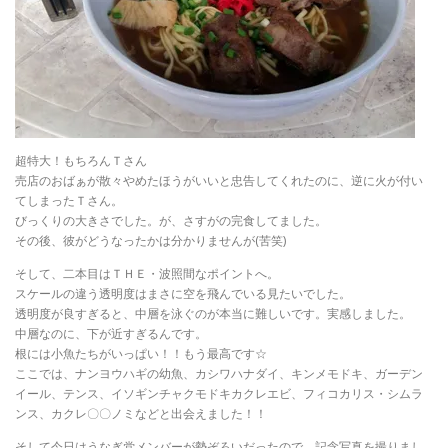
超特大！もちろんＴさん
売店のおばぁが散々やめたほうがいいと忠告してくれたのに、逆に火が付い
てしまったＴさん。
びっくりの大きさでした。が、さすがの完食してました。
その後、彼がどうなったかは分かりませんが(苦笑)
そして、二本目はＴＨＥ・波照間なポイントへ。
スケールの違う透明度はまさに空を飛んでいる見たいでした。
透明度が良すぎると、中層を泳ぐのが本当に難しいです。実感しました。
中層なのに、下が近すぎるんです。
根には小魚たちがいっぱい！！もう最高です☆
ここでは、ナンヨウハギの幼魚、カシワハナダイ、キンメモドキ、ガーデン
イール、テンス、イソギンチャクモドキカクレエビ、フィコカリス・シムラ
ンス、カクレ〇〇ノミなどと出会えました！！
そして今日はうなぎ党メンバーが勢ぞろいだったので、記念写真を撮りまし