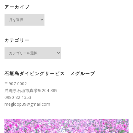
アーカイブ
ア
ー
カ
イ
ブ
カテゴリー
カ
テ
ゴ
リ
ー
石垣島ダイビングサービス メグループ
〒907-0002
沖縄県石垣市真栄里204-389
0980-82-1353
megloop39@gmail.com