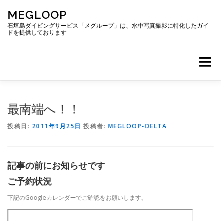
コ
MEGLOOP
ン
テ
石垣島ダイビングサービス「メグループ」は、水中写真撮影に特化したガイ
ドを提供しております
ン
ツ
へ
メニュー
ス
キ
ッ
プ
TOP
ダイビング
ダイビングボート
最南端へ！！
投稿日:
2011年9月25日
投稿者:
MEGLOOP-DELTA
ギャラリー
アクセス
ご予約・お問い合わせ
記事の前にお知らせです
ブログ
ご予約状況
下記のGoogleカレンダーでご確認をお願いします。