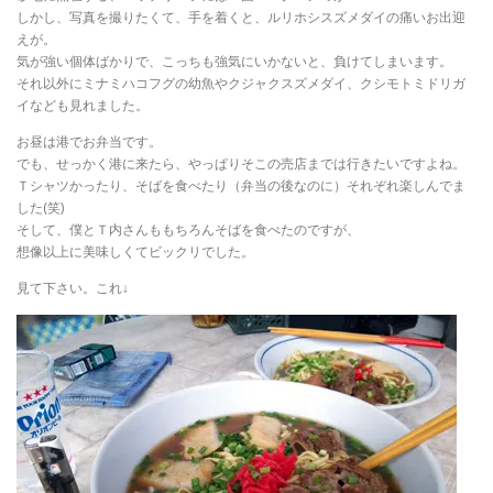
しかし、写真を撮りたくて、手を着くと、ルリホシスズメダイの痛いお出迎
えが。
気が強い個体ばかりで、こっちも強気にいかないと、負けてしまいます。
それ以外にミナミハコフグの幼魚やクジャクスズメダイ、クシモトミドリガ
イなども見れました。
お昼は港でお弁当です。
でも、せっかく港に来たら、やっぱりそこの売店までは行きたいですよね。
Ｔシャツかったり、そばを食べたり（弁当の後なのに）それぞれ楽しんでま
した(笑)
そして、僕とＴ内さんももちろんそばを食べたのですが、
想像以上に美味しくてビックリでした。
見て下さい。これ↓