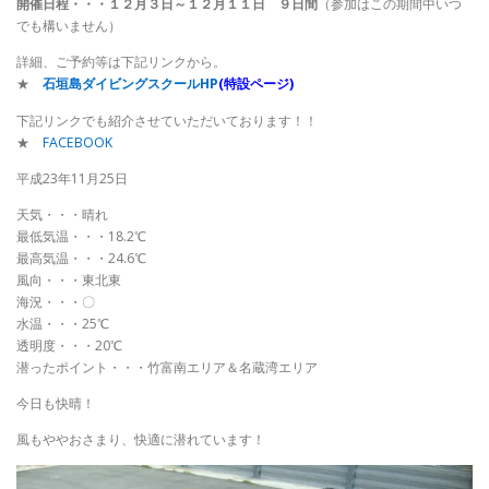
開催日程・・・１２月３日～１２月１１日 ９日間
（参加はこの期間中いつ
でも構いません）
詳細、ご予約等は下記リンクから。
★
石垣島ダイビングスクールHP
(特設ページ)
下記リンクでも紹介させていただいております！！
★
FACEBOOK
平成23年11月25日
天気・・・晴れ
最低気温・・・18.2℃
最高気温・・・24.6℃
風向・・・東北東
海況・・・〇
水温・・・25℃
透明度・・・20℃
潜ったポイント・・・竹富南エリア＆名蔵湾エリア
今日も快晴！
風もややおさまり、快適に潜れています！