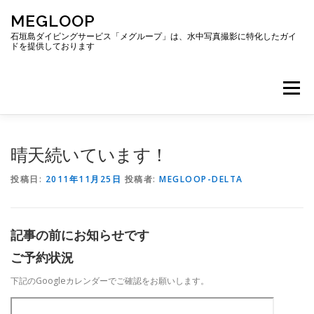
コ
MEGLOOP
ン
テ
石垣島ダイビングサービス「メグループ」は、水中写真撮影に特化したガイ
ドを提供しております
ン
ツ
へ
メニュー
ス
キ
ッ
プ
TOP
ダイビング
ダイビングボート
晴天続いています！
投稿日:
2011年11月25日
投稿者:
MEGLOOP-DELTA
ギャラリー
アクセス
ご予約・お問い合わせ
記事の前にお知らせです
ブログ
ご予約状況
下記のGoogleカレンダーでご確認をお願いします。