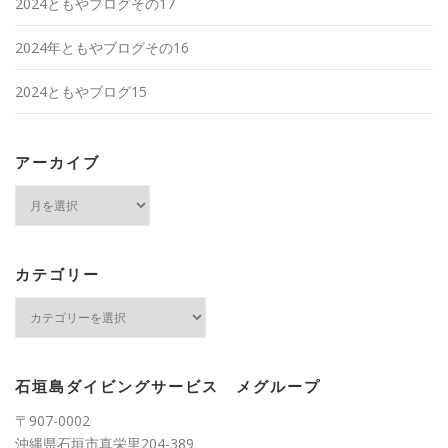
2024ともやブログその17
2024年ともやブログその16
2024ともやブログ15
アーカイブ
ア
ー
カ
イ
ブ
カテゴリー
カ
テ
ゴ
リ
ー
石垣島ダイビングサービス メグループ
〒907-0002
沖縄県石垣市真栄里204-389