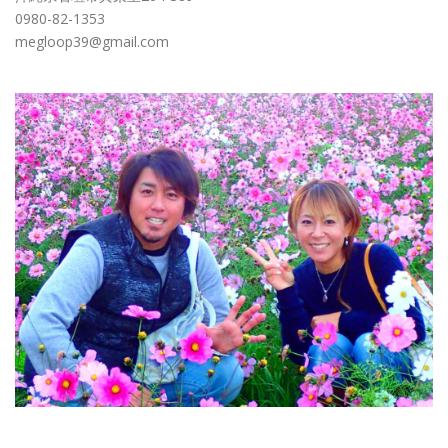
0980-82-1353
megloop39@gmail.com