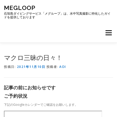
コ
MEGLOOP
ン
テ
石垣島ダイビングサービス「メグループ」は、水中写真撮影に特化したガイ
ドを提供しております
ン
ツ
へ
メニュー
ス
キ
ッ
プ
TOP
ダイビング
ダイビングボート
マクロ三昧の日々！
投稿日:
2021年11月10日
投稿者:
AOI
ギャラリー
アクセス
ご予約・お問い合わせ
記事の前にお知らせです
ブログ
ご予約状況
下記のGoogleカレンダーでご確認をお願いします。