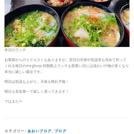
本日のランチ
お客様からのリクエストもありますが、翌日の天候や気温等も含めて作って
くれる毎日のmegloop 特製船上ランチも肌寒い日には温かい汁物が多くなり
本当に嬉しい最近です。
明日は気温も上がり、天候も晴れ予報！
明日も安全第一で楽しく潜ってきます！
ではまた〜
カテゴリー:
あおいブログ
,
ブログ