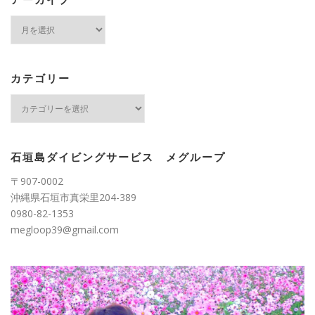
アーカイブ
ア
ー
カ
イ
ブ
カテゴリー
カ
テ
ゴ
リ
ー
石垣島ダイビングサービス メグループ
〒907-0002
沖縄県石垣市真栄里204-389
0980-82-1353
megloop39@gmail.com