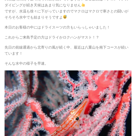
ダイビングが続き天候はあまり気になりません
ですが、水温も徐々に下がっていますのでマクロはマクロで寒さとの闘いが
そろそろ水中でも始まりそうですよ
本日のお客様の中にはドライスーツの方もいらっしゃいました！
これからご来島予定の方はドライかロクハンがマスト！？
先日の前線通過から北寄りの風が続く中、最近は八重山を南下コースが続い
ています！
そんな水中の様子を早速。