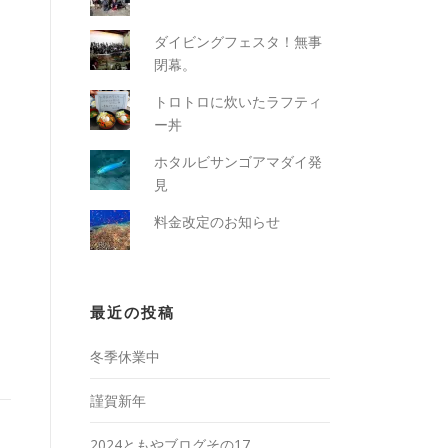
ダイビングフェスタ！無事
閉幕。
トロトロに炊いたラフティ
ー丼
ホタルビサンゴアマダイ発
見
料金改定のお知らせ
最近の投稿
冬季休業中
謹賀新年
2024ともやブログその17