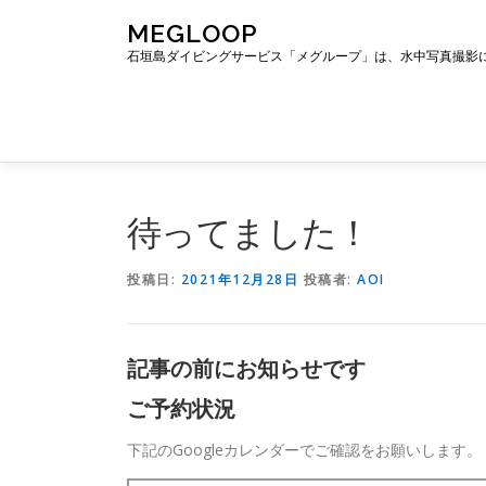
コ
MEGLOOP
ン
石垣島ダイビングサービス「メグループ」は、水中写真撮影
テ
ン
ツ
へ
ス
キ
ッ
待ってました！
プ
投稿日:
2021年12月28日
投稿者:
AOI
記事の前にお知らせです
ご予約状況
下記のGoogleカレンダーでご確認をお願いします。