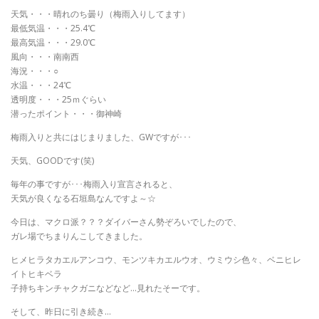
天気・・・晴れのち曇り（梅雨入りしてます）
最低気温・・・25.4℃
最高気温・・・29.0℃
風向・・・南南西
海況・・・○
水温・・・24℃
透明度・・・25ｍぐらい
潜ったポイント・・・御神崎
梅雨入りと共にはじまりました、GWですが･･･
天気、GOODです(笑)
毎年の事ですが･･･梅雨入り宣言されると、
天気が良くなる石垣島なんですよ～☆
今日は、マクロ派？？？ダイバーさん勢ぞろいでしたので、
ガレ場でちまりんこしてきました。
ヒメヒラタカエルアンコウ、モンツキカエルウオ、ウミウシ色々、ベニヒレ
イトヒキベラ
子持ちキンチャクガニなどなど…見れたそーです。
そして、昨日に引き続き…