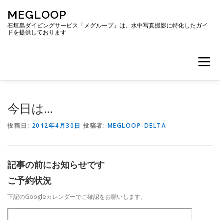
コ
MEGLOOP
ン
テ
石垣島ダイビングサービス「メグループ」は、水中写真撮影に特化したガイ
ドを提供しております
ン
ツ
へ
メニュー
ス
キ
ッ
プ
TOP
ダイビング
ダイビングボート
今日は…
投稿日:
2012年4月30日
投稿者:
MEGLOOP-DELTA
ギャラリー
アクセス
ご予約・お問い合わせ
記事の前にお知らせです
ブログ
ご予約状況
下記のGoogleカレンダーでご確認をお願いします。