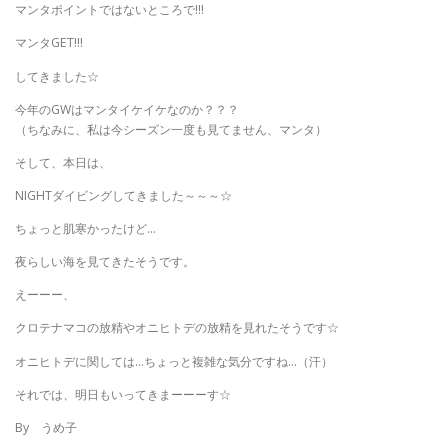
マンタポイントではないところで!!!
マンタGET!!!
してきました☆
今年のGWはマンタイケイケなのか？？？
（ちなみに、私は今シーズン一度も見てません、マンタ）
そして、本日は、
NIGHTダイビングしてきました～～～☆
ちょっと肌寒かったけど…
夜らしい海を見てきたそうです。
えーーー、
クロテナマコの放精やオニヒトデの放精を見れたそうです☆
オニヒトデに関しては…ちょっと複雑な気分ですね…（汗）
それでは、明日もいってきまーーーす☆
By うめ子