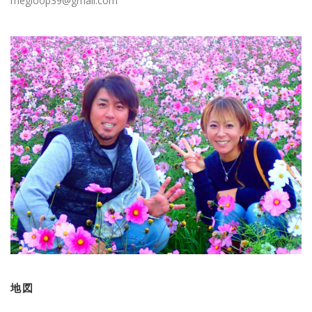
megloop39@gmail.com
地図