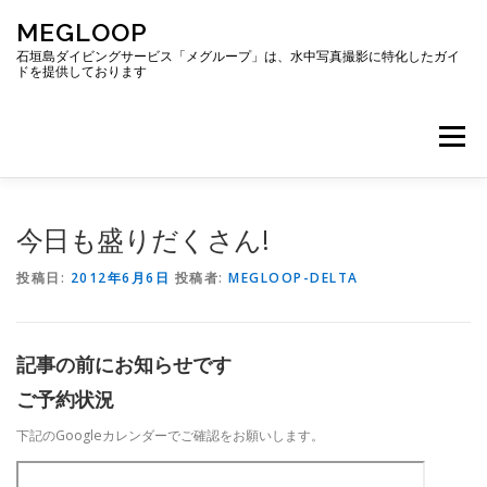
コ
MEGLOOP
ン
テ
石垣島ダイビングサービス「メグループ」は、水中写真撮影に特化したガイ
ドを提供しております
ン
ツ
へ
メニュー
ス
キ
ッ
プ
TOP
ダイビング
ダイビングボート
今日も盛りだくさん!
投稿日:
2012年6月6日
投稿者:
MEGLOOP-DELTA
ギャラリー
アクセス
ご予約・お問い合わせ
記事の前にお知らせです
ブログ
ご予約状況
下記のGoogleカレンダーでご確認をお願いします。