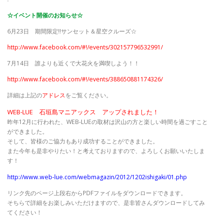
☆イベント開催のお知らせ☆
6月23日 期間限定!!サンセット＆星空クルーズ☆
http://www.facebook.com/#!/events/302157796532991/
7月14日 誰よりも近くで大花火を満喫しよう！！
http://www.facebook.com/#!/events/388650881174326/
詳細は上記の
アドレス
をご覧ください。
WEB-LUE 石垣島マニアックス アップされました！
昨年12月に行われた、WEB-LUEの取材は沢山の方と楽しい時間を過ごすこと
ができました。
そして、皆様のご協力もあり成功することができました。
また今年も是非やりたい！と考えておりますので、よろしくお願いいたしま
す！
http://www.web-lue.com/webmagazin/2012/1202ishigaki/01.php
リンク先のページ上段右からPDFファイルをダウンロードできます。
そちらで詳細をお楽しみいただけますので、是非皆さんダウンロードしてみ
てください！