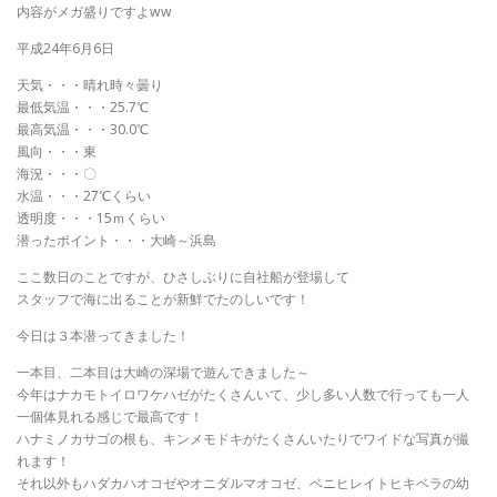
内容がメガ盛りですよww
平成24年6月6日
天気・・・晴れ時々曇り
最低気温・・・25.7℃
最高気温・・・30.0℃
風向・・・東
海況・・・〇
水温・・・27℃くらい
透明度・・・15ｍくらい
潜ったポイント・・・大崎～浜島
ここ数日のことですが、ひさしぶりに自社船が登場して
スタッフで海に出ることが新鮮でたのしいです！
今日は３本潜ってきました！
一本目、二本目は大崎の深場で遊んできました～
今年はナカモトイロワケハゼがたくさんいて、少し多い人数で行っても一人
一個体見れる感じで最高です！
ハナミノカサゴの根も、キンメモドキがたくさんいたりでワイドな写真が撮
れます！
それ以外もハダカハオコゼやオニダルマオコゼ、ベニヒレイトヒキベラの幼