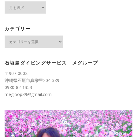
ア
ー
カ
イ
ブ
カテゴリー
カ
テ
ゴ
リ
ー
石垣島ダイビングサービス メグループ
〒907-0002
沖縄県石垣市真栄里204-389
0980-82-1353
megloop39@gmail.com