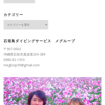
ー
カ
イ
ブ
カテゴリー
カ
テ
ゴ
リ
ー
石垣島ダイビングサービス メグループ
〒907-0002
沖縄県石垣市真栄里204-389
0980-82-1353
megloop39@gmail.com