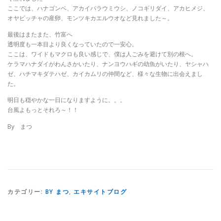
ここでは、ハナゴンベ、アカイバラウミウシ、ノコギリダイ、アカヒメジ、
オヤビッチャの産卵、モンツキカエルウオなど見れました～。
最後はまたまた、竹富へ
透明度も一本目より良くなっていたので一安心。
ここは、ワイドもマクロも良い感じで、僕は人ごみを避けて別の根へ。
ケラマハナダイがわんさかいたり、ナンヨウハギの幼魚がいたり、ヤシャハ
ゼ、ハチマキダテハゼ、カイカムリの仲間など、様々な生物に出会えまし
た。
明日も穏やかな一日になりますように。。。
台風よもっとそれろ～！！
By まつ
カテゴリー:
BY まつ
,
エキサイトブログ