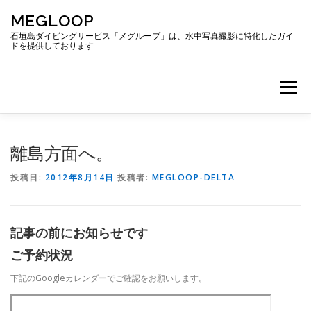
コ
MEGLOOP
ン
テ
石垣島ダイビングサービス「メグループ」は、水中写真撮影に特化したガイ
ドを提供しております
ン
ツ
へ
メニュー
ス
キ
ッ
プ
TOP
ダイビング
ダイビングボート
離島方面へ。
投稿日:
2012年8月14日
投稿者:
MEGLOOP-DELTA
ギャラリー
アクセス
ご予約・お問い合わせ
記事の前にお知らせです
ブログ
ご予約状況
下記のGoogleカレンダーでご確認をお願いします。