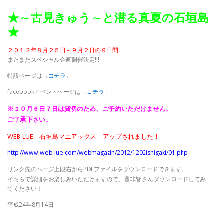
★～古見きゅう～と潜る真夏の石垣島
★
２０１２年８月２５日～９月２日の９日間
またまたスペシャル企画開催決定!!!
特設ページは→
コチラ
←
facebookイベントページは→
コチラ
←
※１０月６日７日は貸切のため、ご予約いただけません。
ご了承下さい。
WEB-LUE 石垣島マニアックス アップされました！
http://www.web-lue.com/webmagazin/2012/1202ishigaki/01.php
リンク先のページ上段右からPDFファイルをダウンロードできます。
そちらで詳細をお楽しみいただけますので、是非皆さんダウンロードしてみ
てください！
平成24年8月14日