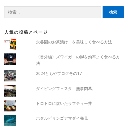
検
索:
人気の投稿とページ
永谷園のお茶漬け を美味しく食べる方法
〈番外編〉ズワイガニの脚を効率よく食べる方
法
2024ともやブログその17
ダイビングフェスタ！無事閉幕。
トロトロに炊いたラフティー丼
ホタルビサンゴアマダイ発見