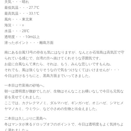
天気・・・晴れ
最低気温・・・27.7℃
最高気温・・・33.1℃
風向・・・東北東
海況・・・○
水温・・・28℃
透明度・・・10m以上
潜ったポイント・・・離島方面
南にある台風13号の存在も気にはなりますが、なんとか石垣島は高気圧で守
られている感じで、台湾の方へ抜けてくれそうな雰囲気です。
お盆に台風なんて来たら、それは、もう、みんな悲しいですもんね。
それでも、風は強くなりそうなので気をつけなくてはいけませんが・・・
今日は行けるうちにと、黒島方面までいってきました。
一本目は竹富南の砂地へ。
朝一は透明度が微妙でしたが、生物はそんなことお構いなしで今日も元気な
姿を見せてくれました。
ここでは、カクレクマノミ、ダルマハゼ、ギンガハゼ、オニハゼ、シマヒメ
ヤマノカミ、ウミウシ、など小さめの生物と出会えました。
二本目は久しぶりに黒島へ
冬はマンタが来るドロップオフのポイントで、今日は透明度もよく気持ちよ
く潜れました～