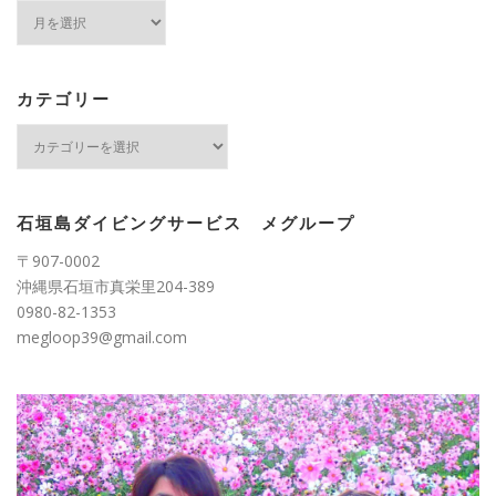
ア
ー
カ
イ
ブ
カテゴリー
カ
テ
ゴ
リ
ー
石垣島ダイビングサービス メグループ
〒907-0002
沖縄県石垣市真栄里204-389
0980-82-1353
megloop39@gmail.com