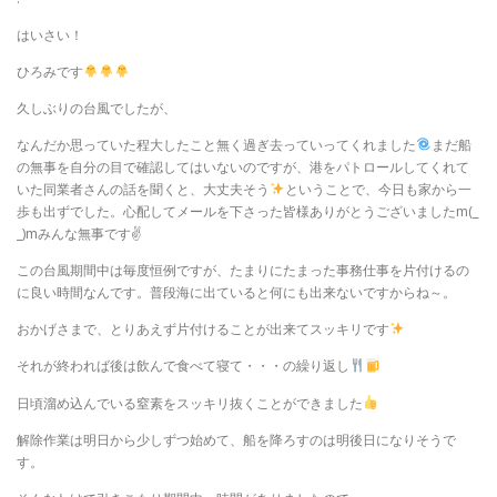
はいさい！
ひろみです
久しぶりの台風でしたが、
なんだか思っていた程大したこと無く過ぎ去っていってくれました
まだ船
の無事を自分の目で確認してはいないのですが、港をパトロールしてくれて
いた同業者さんの話を聞くと、大丈夫そう
ということで、今日も家から一
歩も出ずでした。心配してメールを下さった皆様ありがとうございましたm(_
_)mみんな無事です✌
この台風期間中は毎度恒例ですが、たまりにたまった事務仕事を片付けるの
に良い時間なんです。普段海に出ていると何にも出来ないですからね～。
おかげさまで、とりあえず片付けることが出来てスッキリです
それが終われば後は飲んで食べて寝て・・・の繰り返し
日頃溜め込んでいる窒素をスッキリ抜くことができました
解除作業は明日から少しずつ始めて、船を降ろすのは明後日になりそうで
す。