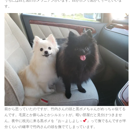
うちには白と黒のポメラニアンかいます。白がポンで黒がくぅーといいま
す。
前から思っていたのですが、竹内さんの頭と黒ポメちゃんがめっちゃ似てる
んです。毛質とか膨らみとかシルエットが。暗い部屋だと見分けつきませ
ん。夜中に枕元に来る黒ポメを『お～よしよし～
』って撫でるんですが半
分くらいの確率で竹内さんの頭を撫でてしまっています。