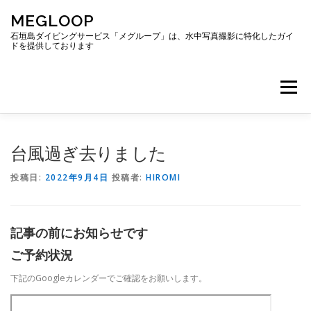
コ
MEGLOOP
ン
テ
石垣島ダイビングサービス「メグループ」は、水中写真撮影に特化したガイ
ドを提供しております
ン
ツ
へ
メニュー
ス
キ
ッ
プ
TOP
ダイビング
ダイビングボート
台風過ぎ去りました
投稿日:
2022年9月4日
投稿者:
HIROMI
ギャラリー
アクセス
ご予約・お問い合わせ
記事の前にお知らせです
ブログ
ご予約状況
下記のGoogleカレンダーでご確認をお願いします。