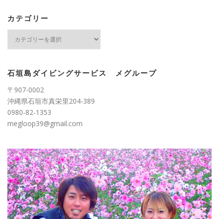
イ
ブ
カテゴリー
カ
テ
ゴ
リ
ー
石垣島ダイビングサービス メグループ
〒907-0002
沖縄県石垣市真栄里204-389
0980-82-1353
megloop39@gmail.com