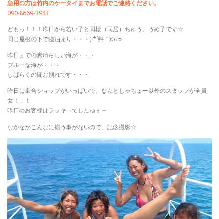
急用の方は竹内のケータイまでお電話でご連絡ください。
090-8669-3983
どもっ！！！昨日から若い子と同棲（同居）ちゅう、うめ子です☆
同じ屋根の下で寝泊まり・・・( *´艸｀)ｳﾊっ
昨日までの素晴らしい海が・・・
ブルーな海が・・・
しばらくの間お別れです・・・
昨日は乗合ショップがいっぱいで、なんとしゃちょー以外のスタッフが全員
女！！！
昨日のお客様はラッキーでしたねぇ～
なかなかこんなに揃う事がないので、記念撮影☆