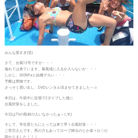
みんな黒すぎ(笑)
さて、台風13号ですが・・・
逸れては来ています。暴風域に入るか入らないか・・・
しかし、930hPaと結構デカい・・・
予断は禁物です。
さっそく買い出し、DVDレンタル済ませてきました～☆
本日は、午前中に近場で2ダイブした後に
台風対策をしました。
今日はTVの取材の人いなかったぁ～( ;∀;)
そして、学生君たちにとっては来て早々台風対策・・・
ご苦労さんです。男の力もあってロープ縛るのとか楽々(≧◇≦)
助かりました！！！