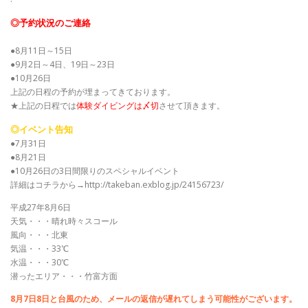
◎予約状況のご連絡
●8月11日～15日
●9月2日～4日、19日～23日
●10月26日
上記の日程の予約が埋まってきております。
★上記の日程では
体験ダイビングは〆切
させて頂きます。
◎イベント告知
●7月31日
●8月21日
●10月26日の3日間限りのスペシャルイベント
詳細はコチラから→http://takeban.exblog.jp/24156723/
平成27年8月6日
天気・・・晴れ時々スコール
風向・・・北東
気温・・・33℃
水温・・・30℃
潜ったエリア・・・竹富方面
8月7日8日と台風のため、メールの返信が遅れてしまう可能性がございます。