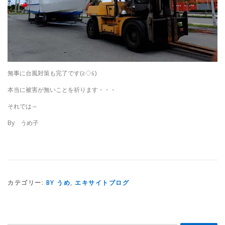
無事に台風対策も完了です(≧◇≦)
本当に被害が無いことを祈ります・・・
それでは～
By うめ子
カテゴリー:
BY うめ
,
エキサイトブログ