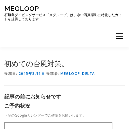
コ
MEGLOOP
ン
テ
石垣島ダイビングサービス「メグループ」は、水中写真撮影に特化したガイ
ドを提供しております
ン
ツ
へ
メニュー
ス
キ
ッ
プ
TOP
ダイビング
ダイビングボート
初めての台風対策。
投稿日:
2015年8月6日
投稿者:
MEGLOOP-DELTA
ギャラリー
アクセス
ご予約・お問い合わせ
記事の前にお知らせです
ブログ
ご予約状況
下記のGoogleカレンダーでご確認をお願いします。