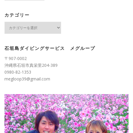
カ
イ
ブ
カテゴリー
カ
テ
ゴ
リ
ー
石垣島ダイビングサービス メグループ
〒907-0002
沖縄県石垣市真栄里204-389
0980-82-1353
megloop39@gmail.com