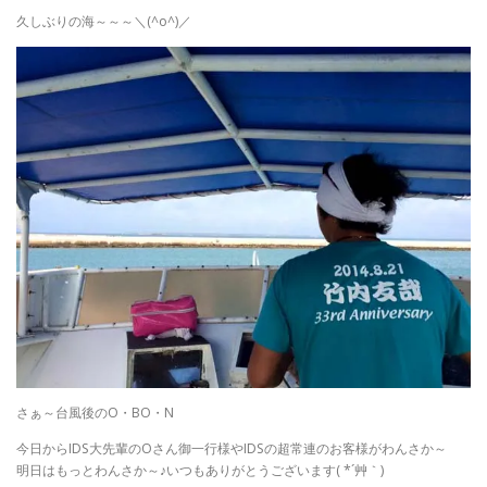
久しぶりの海～～～＼(^o^)／
さぁ～台風後のO・BO・N
今日からIDS大先輩のOさん御一行様やIDSの超常連のお客様がわんさか～
明日はもっとわんさか～♪いつもありがとうございます( *´艸｀)