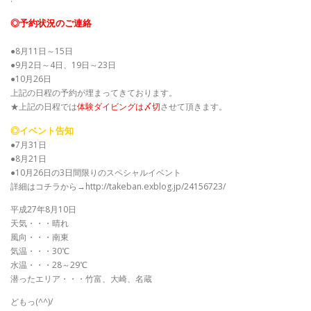
◎予約状況のご連絡
●8月11日～15日
●9月2日～4日、19日～23日
●10月26日
上記の日程の予約が埋まってきております。
★上記の日程では
体験ダイビングは〆切
させて頂きます。
◎イベント告知
●7月31日
●8月21日
●10月26日の3日間限りのスペシャルイベント
詳細はコチラから→http://takeban.exblog.jp/24156723/
平成27年8月10日
天気・・・晴れ
風向・・・南東
気温・・・30℃
水温・・・28～29℃
潜ったエリア・・・竹富、大崎、名蔵
どもっ(^^)/