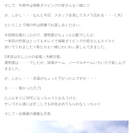
そして、午前中は体験ダイビングの皆さんも一緒に☆
が、しかし・・・なんと今日、スタッフ全員してカメラ忘れる・・・( ;∀;)
ということで海の中は想像でお楽しみください。
今回雨台風だったので、透明度がちょっと心配でしたが、
一本目の竹富はとってもキレイで体験ダイビングの皆さんもスイスイ
泳いでくれました☆私たちも一緒にわいわぃ楽しんできました。
2本目は久しぶりの名蔵～大崎方面。
透明度は・・・でしたが、深場チーム、ノーマルチームいろいろで楽しんで
きました。
が、しかし・・・水温がちょっと下がったんですが・・・
さ・・・寒かった(T_T)
たぶんすぐに30℃になっちゃうとおもうけど、
サンゴさん達にはすこしでも白化止めてもらわなくっちゃ☆
そして～台風後の素敵な天気