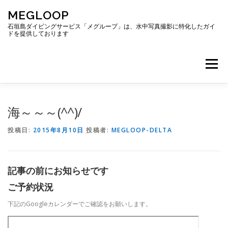
コ
MEGLOOP
ン
テ
石垣島ダイビングサービス「メグループ」は、水中写真撮影に特化したガイ
ドを提供しております
ン
ツ
へ
メニュー
ス
キ
ッ
プ
TOP
ダイビング
ダイビングボート
海～～～(^^)/
投稿日:
2015年8月10日
投稿者:
MEGLOOP-DELTA
ギャラリー
アクセス
ご予約・お問い合わせ
記事の前にお知らせです
ブログ
ご予約状況
下記のGoogleカレンダーでご確認をお願いします。