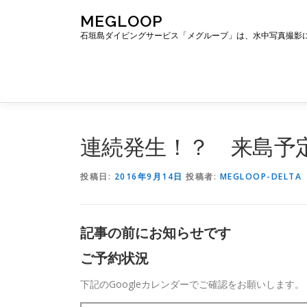
コ
MEGLOOP
ン
石垣島ダイビングサービス「メグループ」は、水中写真撮影
テ
ン
ツ
へ
ス
キ
ッ
連続発生！？ 来島予
プ
投稿日:
2016年9月14日
投稿者:
MEGLOOP-DELTA
記事の前にお知らせです
ご予約状況
下記のGoogleカレンダーでご確認をお願いします。