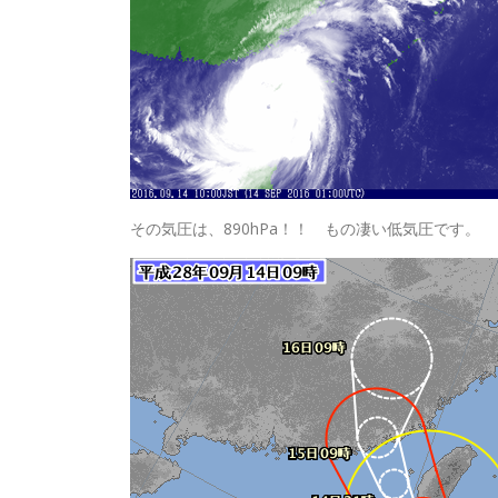
その気圧は、890hPa！！ もの凄い低気圧です。