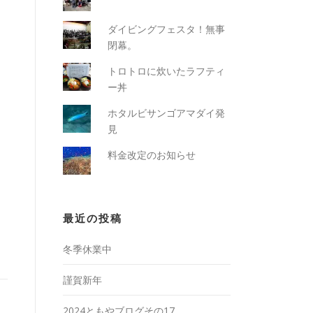
ダイビングフェスタ！無事
閉幕。
トロトロに炊いたラフティ
ー丼
ホタルビサンゴアマダイ発
見
料金改定のお知らせ
最近の投稿
冬季休業中
謹賀新年
2024ともやブログその17