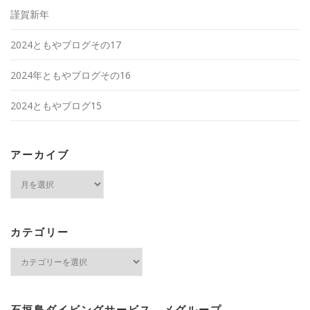
謹賀新年
2024ともやブログその17
2024年ともやブログその16
2024ともやブログ15
アーカイブ
ア
ー
カ
イ
ブ
カテゴリー
カ
テ
ゴ
リ
ー
石垣島ダイビングサービス メグループ