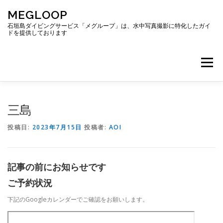
コ
MEGLOOP
ン
テ
石垣島ダイビングサービス「メグループ」は、水中写真撮影に特化したガイ
ドを提供しております
ン
ツ
へ
メニュー
ス
キ
ッ
プ
TOP
ダイビング
ダイビングボート
三島
投稿日:
2023年7月15日
投稿者:
AOI
ギャラリー
アクセス
ご予約・お問い合わせ
記事の前にお知らせです
ブログ
ご予約状況
下記のGoogleカレンダーでご確認をお願いします。