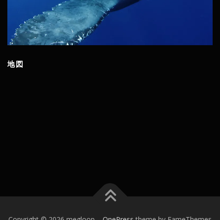
地図
Copyright © 2026 megloop
–
OnePress
theme by FameThemes