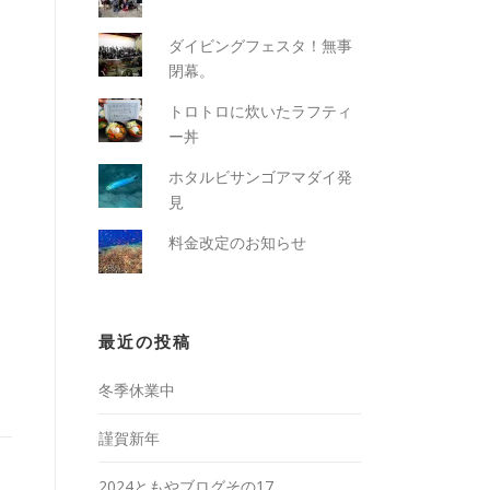
ダイビングフェスタ！無事
閉幕。
トロトロに炊いたラフティ
ー丼
ホタルビサンゴアマダイ発
見
料金改定のお知らせ
最近の投稿
冬季休業中
謹賀新年
2024ともやブログその17