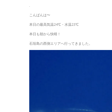
.
こんばんは〜
本日の最高気温24℃・水温23℃
本日も朝から快晴！
石垣島の西側エリアへ行ってきました。