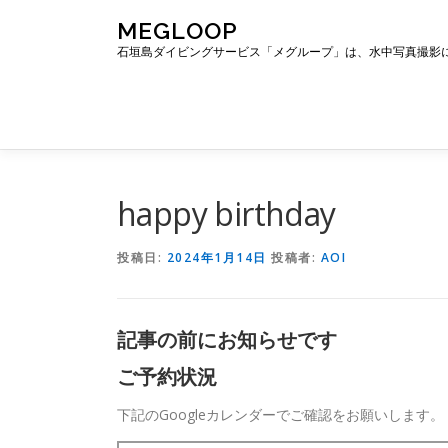
コ
MEGLOOP
ン
石垣島ダイビングサービス「メグループ」は、水中写真撮影
テ
ン
ツ
へ
ス
キ
ッ
happy birthday
プ
投稿日:
2024年1月14日
投稿者:
AOI
記事の前にお知らせです
ご予約状況
下記のGoogleカレンダーでご確認をお願いします。