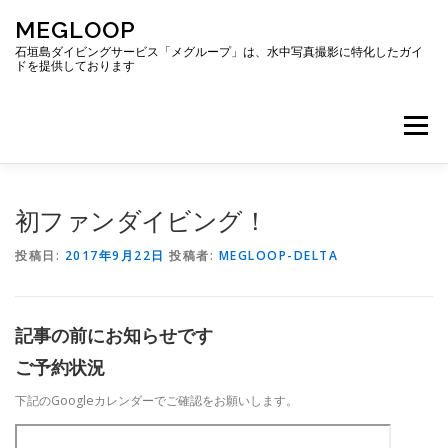
コ
MEGLOOP
ン
テ
石垣島ダイビングサービス「メグループ」は、水中写真撮影に特化したガイ
ドを提供しております
ン
ツ
へ
メニュー
ス
キ
ッ
プ
TOP
ダイビング
ダイビングボート
初ファンダイビング！
投稿日:
2017年9月22日
投稿者:
MEGLOOP-DELTA
ギャラリー
アクセス
ご予約・お問い合わせ
記事の前にお知らせです
ブログ
ご予約状況
下記のGoogleカレンダーでご確認をお願いします。