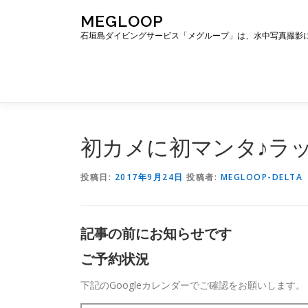
コ
MEGLOOP
ン
石垣島ダイビングサービス「メグループ」は、水中写真撮影
テ
ン
ツ
へ
ス
キ
ッ
初カメに初マンタ♪ラ
プ
投稿日:
2017年9月24日
投稿者:
MEGLOOP-DELTA
記事の前にお知らせです
ご予約状況
下記のGoogleカレンダーでご確認をお願いします。