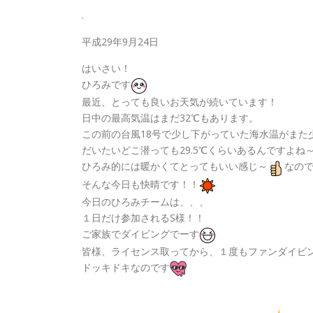
.
平成29年9月24日
はいさい！
ひろみです
最近、とっても良いお天気が続いています！
日中の最高気温はまだ32℃もあります。
この前の台風18号で少し下がっていた海水温がまた
だいたいどこ潜っても29.5℃くらいあるんですよね
ひろみ的には暖かくてとってもいい感じ～
なの
そんな今日も快晴です！！
今日のひろみチームは、、、
１日だけ参加されるS様！！
ご家族でダイビングでーす
皆様、ライセンス取ってから、１度もファンダイビ
ドッキドキなのです