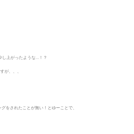
少し上がったような…！？
～
ですが、、、
ングをされたことが無い！とゆーことで、