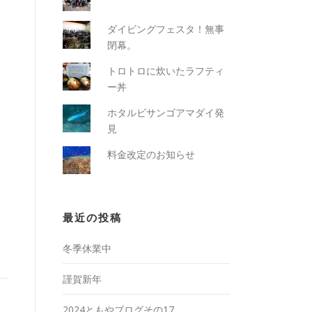
ダイビングフェスタ！無事
閉幕。
トロトロに炊いたラフティ
ー丼
ホタルビサンゴアマダイ発
見
料金改定のお知らせ
最近の投稿
冬季休業中
謹賀新年
2024ともやブログその17